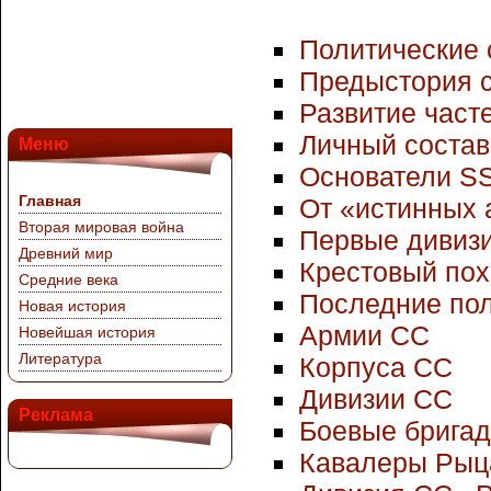
Политические
Предыстория 
Развитие част
Личный состав
Меню
Основатели S
Главная
От «истинных 
Вторая мировая война
Первые дивиз
Древний мир
Крестовый пох
Средние века
Последние пол
Новая история
Армии СС
Новейшая история
Литература
Корпуса СС
Дивизии СС
Реклама
Боевые брига
Кавалеры Рыца