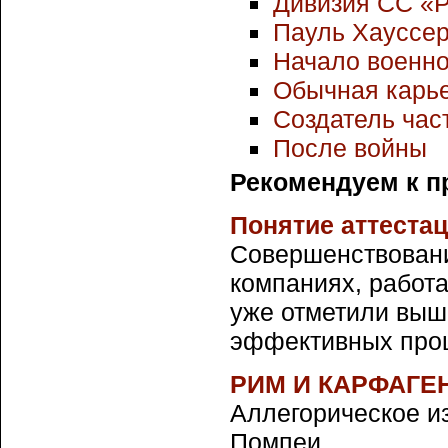
Дивизия СС «
Пауль Хауссер
Начало военн
Обычная карье
Создатель час
После войны
Рекомендуем к п
Понятие аттеста
Совершенствовани
компаниях, работа
уже отметили выш
эффективных проце
РИМ И КАРФАГЕ
Аллегорическое и
Помпеи. ...