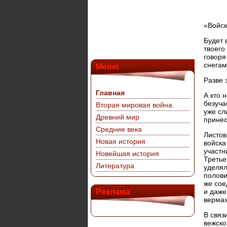
«Войск
Будет 
твоего
говоря
снегам
Меню
Разве 
Главная
А кто 
безуча
Вторая мировая война
уже сл
Древний мир
принес
Средние века
Листов
Новая история
войска
участн
Новейшая история
Третье
Литература
уделял
полови
же сое
Реклама
и даже
вермах
В связ
вежско