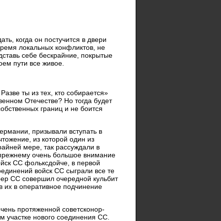
ать, когда он постучится в двери
время локальных конфликтов, не
дставь себе бескрайние, покрытые
оем пути все живое.
Разве ты из тех, кто собирается»
твенном Отечестве? Но тогда будет
собственных границ и не боится
ермании, призывали вступать в
тожение, из которой один из
райней мере, так рассуждали в
попрежнему очень большое внимание
йск СС фольксдойче, в первой
единений войск СС сыграли все те
ер СС совершил очередной кульбит
в их в оперативное подчинение
очень протяженной советсконор-
 участке нового соединения СС.