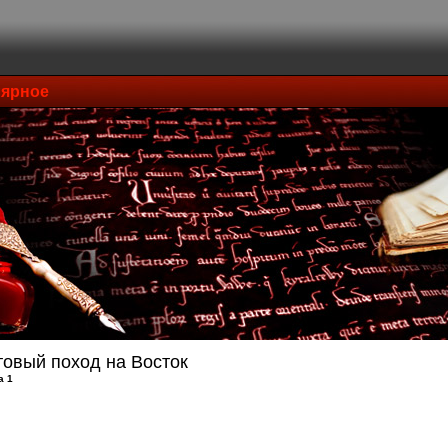
ярное
товый поход на Восток
а 1