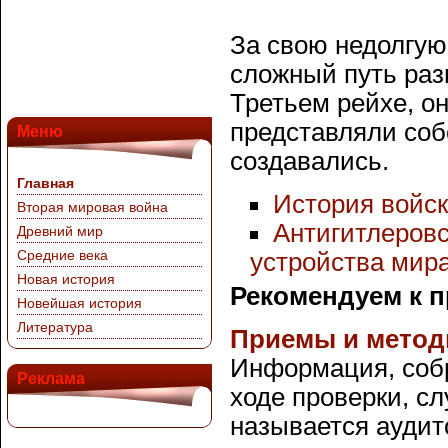
За свою недолгую
сложный путь разв
Третьем рейхе, о
представляли собо
Меню
создавались.
Главная
История войс
Вторая мировая война
Антигитлеровс
Древний мир
Средние века
устройства мир
Новая история
Рекомендуем к 
Новейшая история
Литература
Приемы и метод
Информация, соб
Реклама
ходе проверки, с
называется аудит