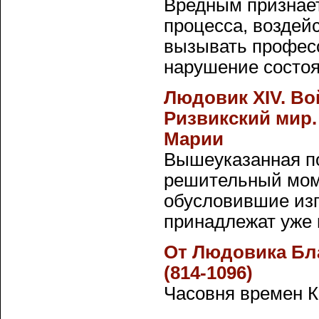
Вредным признает
процесса, воздей
вызывать професс
нарушение состоян
Людовик XIV. Во
Ризвикский мир.
Марии
Вышеуказанная п
решительный мом
обусловившие изг
принадлежат уже в
От Людовика Бл
(814-1096)
Часовня времен К