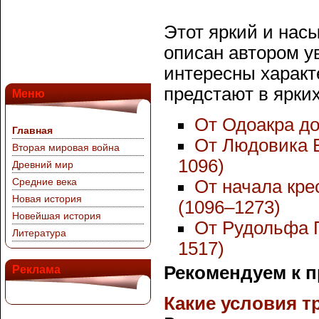
Этот яркий и на
описан автором у
интересны характ
предстают в ярки
Меню
От Одоакра до
Главная
От Людовика Б
Вторая мировая война
1096)
Древний мир
Средние века
От начала кре
Новая история
(1096–1273)
Новейшая история
От Рудольфа Г
Литература
1517)
Рекомендуем к 
Реклама
Какие условия т