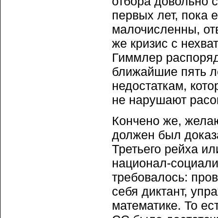
отбора довольно 
первых лет, пока
малочисленны, от
же кризис с нехват
Гиммлер распоряд
ближайшие пять л
недостаткам, кото
не нарушают расо
Кончено же, жела
должен был доказ
Третьего рейха ил
национал-социали
требовалось: пров
себя диктант, упр
математике. То ес