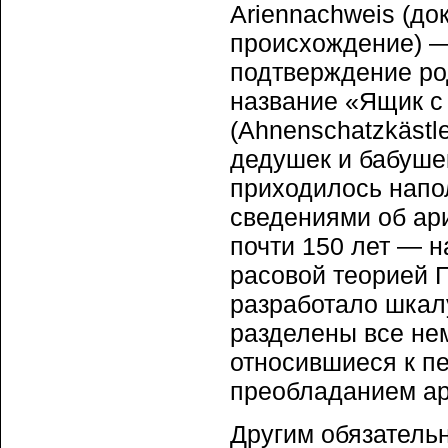
Ariennachweis (д
происхождение) 
подтверждение ро
название «Ящик с
(Ahnenschatzkästl
дедушек и бабуше
приходилось напо
сведениями об ар
почти 150 лет — н
расовой теорией 
разработало шкалу
разделены все не
относившиеся к п
преобладанием ар
Другим обязатель