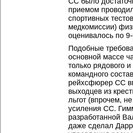
СС было достаточн
приемом проводил
спортивных тестов
медкомиссии) физ
оценивалось по 9
Подобные требован
основной массе ч
только рядового и
командного состав
рейхсфюрер СС вп
выходцев из крест
льгот (впрочем, н
усиления СС. Ги
разработанной Вал
даже сделал Дарр