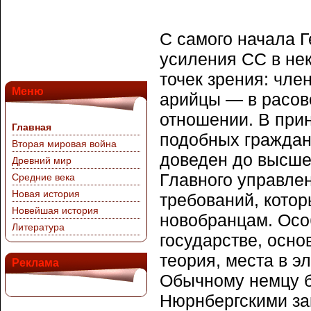
С самого начала 
усиления СС в не
точек зрения: чл
Меню
арийцы — в расов
отношении. В при
Главная
подобных граждан
Вторая мировая война
доведен до высшей
Древний мир
Главного управле
Средние века
Новая история
требований, кото
Новейшая история
новобранцам. Осо
Литература
государстве, осно
теория, места в э
Реклама
Обычному немцу бы
Нюрнбергскими за