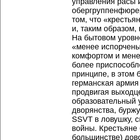
управления расы и
обергруппенфюрер
том, что «крестья
и, таким образом,
На бытовом уровне
«менее испорчены
комфортом и мене
более приспособл
принципе, в этом 
германская армия
продвигая выходце
образовательный 
дворянства, буржу
SSVT в ловушку, 
войны. Крестьяне
большинстве) дов