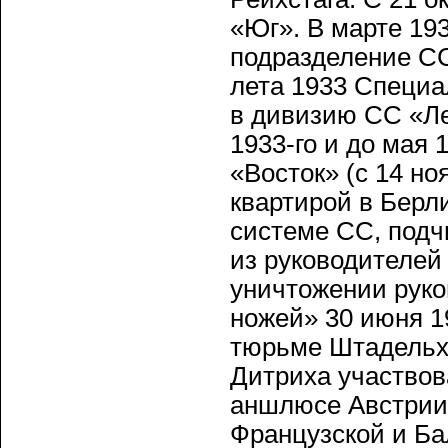
«Юг». В марте 19
подразделение СС
лета 1933 Специа
в дивизию СС «Ле
1933-го и до мая
«Восток» (с 14 но
квартирой в Берл
системе СС, подч
из руководителей
уничтожении руко
ножей» 30 июня 1
тюрьме Штадельх
Дитриха участвов
аншлюсе Австрии,
Французской и Ба