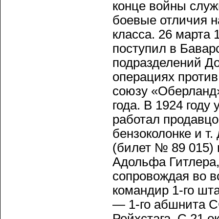
конце войны служ
боевые отличия н
класса. 26 марта 
поступил в Бавар
подразделений До
операциях против
союзу «Оберланд»
года. В 1924 году
работал продавц
бензоколонке и т.
(билет № 89 015) 
Адольфа Гитлера,
сопровождая во вс
командир 1-го шт
— 1-го абшнита С
Рейхстага. С 21 о