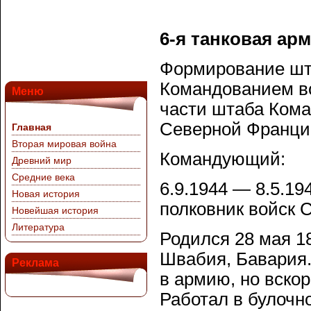
6-я танковая арм
Формирование шта
Командованием во
Меню
части штаба Кома
Северной Франции
Главная
Вторая мировая война
Командующий:
Древний мир
Средние века
6.9.1944 — 8.5.1
Новая история
полковник войск
Новейшая история
Литература
Родился 28 мая 1
Швабия, Бавария.
Реклама
в армию, но вско
Работал в булочн