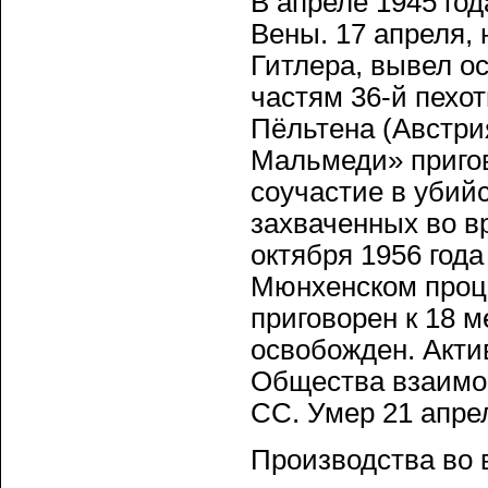
В апреле 1945 го
Вены. 17 апреля,
Гитлера, вывел о
частям 36-й пехо
Пёльтена (Австрия
Мальмеди» пригов
соучастие в убий
захваченных во в
октября 1956 года
Мюнхенском проце
приговорен к 18 
освобожден. Акти
Общества взаимо
СС. Умер 21 апрел
Производства во 