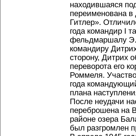
находившаяся по
переименована в
Гитлер». Отличил
года командир I т
фельдмаршалу Э.
командиру Дитрих
сторону, Дитрих о
переворота его к
Роммеля. Участво
года командующий
плана наступлени
После неудачи на
переброшена на В
районе озера Бала
был разгромлен п