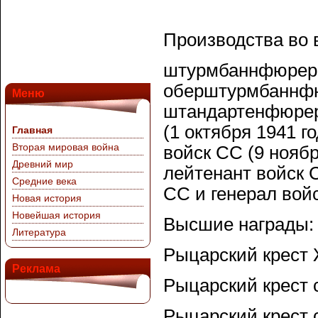
Производства во 
штурмбаннфюрер С
оберштурмбаннфюр
Меню
штандартенфюрер 
(1 октября 1941 
Главная
Вторая мировая война
войск СС (9 ноябр
Древний мир
лейтенант войск 
Средние века
СС и генерал войс
Новая история
Новейшая история
Высшие награды:
Литература
Рыцарский крест Ж
Реклама
Рыцарский крест 
Рыцарский крест 