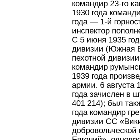
командир 23-го ка
1930 года команди
года — 1-й горнос
инспектор пополн
С 5 июня 1935 го
дивизии (Южная Б
пехотной дивизии
командир румынск
1939 года произв
армии. 6 августа 
года зачислен в 
401 214); был так
года командир гр
дивизии СС «Вики
добровольческой 
Евгений», одновр