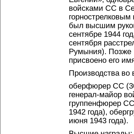
войсками СС в С
горнострелковым к
был высшим руко
сентябре 1944 год
сентября расстре
Румыния). Позже 
присвоено его имя
Производства во 
оберфюрер СС (30
генерал-майор вой
группенфюрер СС 
1942 года), обер
июня 1943 года).
Высшие награды: