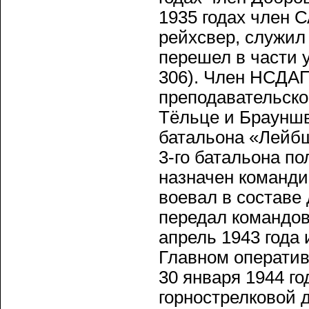
1935 годах член С
рейхсвер, служил 
перешел в части 
306). Член НСДАП
преподавательско
Тёльце и Брауншв
батальона «Лейбш
3-го батальона по
назначен команди
воевал в составе
передал командов
апрель 1943 года
Главном оператив
30 января 1944 г
горнострелковой 