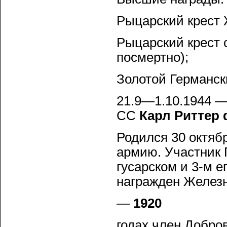
Рыцарский крест Ж
Рыцарский крест 
посмертно);
Золотой Германски
21.9—1.10.1944 —
СС
Карл Риттер
Родился 30 октябр
армию. Участник 
гусарском и 3-м е
награжден Железн
—
1920
годах член Добро