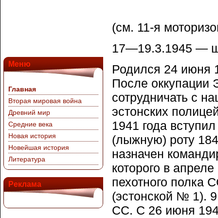
(см. 11-я мотори
17—19.3.1945 —
Меню
Родился 24 июня 1
После оккупации 
Главная
сотрудничать с н
Вторая мировая война
эстонских полицей
Древний мир
1941 года вступил
Средние века
Новая история
(лыжную) роту 184
Новейшая история
назначен командир
Литература
которого в апреле
пехотного полка С
Реклама
(эстонской № 1). 
СС. С 26 июня 194