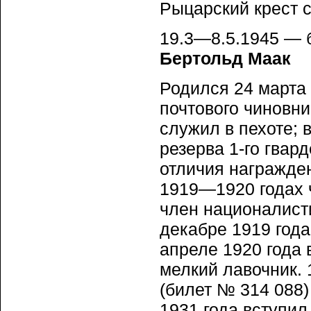
Рыцарский крест с
19.3—8.5.1945 — 
Бертольд Маак
Родился 24 марта 
почтового чиновни
служил в пехоте; 
резерва 1-го гвар
отличия награжден
1919—1920 годах 
член националист
декабре 1919 года
апреле 1920 года 
мелкий лавочник. 
(билет № 314 088)
1931 года вступил 