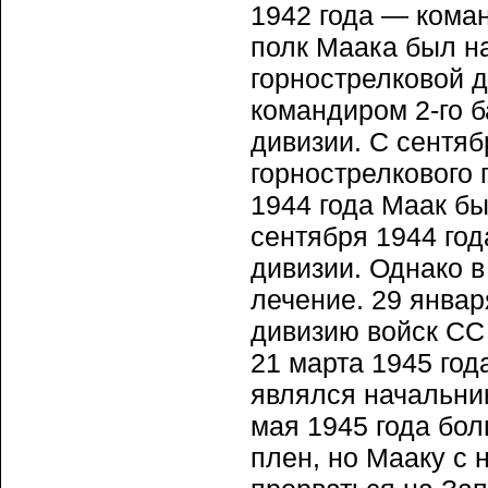
1942 года — кома
полк Маака был н
горнострелковой д
командиром 2-го б
дивизии. С сентяб
горнострелкового 
1944 года Маак б
сентября 1944 год
дивизии. Однако в
лечение. 29 январ
дивизию войск СС 
21 марта 1945 год
являлся начальник
мая 1945 года бол
плен, но Мааку с