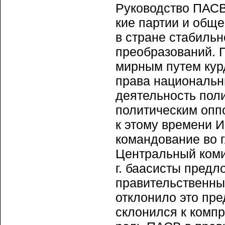
Руководство ПАСВ 
кие партии и общ
в стра­не стабиль
преобразований. 
мирным путем курд
права национальн
деятельность поли
политическим опп
к этому времени 
ко­мандование во 
Централь­ный коми
г. баасисты пред­
правительственны
отклонило это пр
склонился к комп