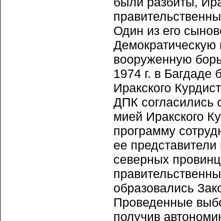
были разбиты, Ир
прави­тельственны
Один из его сынов
Демократическую 
вооруженную борьб
1974 г. в Багдаде
Иракского Курдист
ДПК согласились 
мией Иракского Ку
программу сотрудн
ее представители
северных провинц
правительственный
образовались Зак
Проведенные выбо
получив автономи