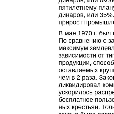
динаров, или окол
пятилетнему план
динаров, или 35%.
прирост промышле
В мае 1970 г. был
По сравнению с за
максимум землевл
зависимости от ти
продукции, способ
оставляемых круп
чем в 2 раза. Зак
ликвидировал ком
ускорилось распре
бесплатное польз
ных крестьян. Тол