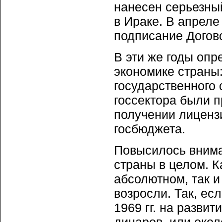
нанесен серьезны
в Ираке. В ап­рел
подписание Догово
В эти же годы оп
экономи­ке страны
государствен­ног
госсектора были п
получении лицензи
госбюджета.
Повысилось внима
страны в целом. 
абсолютном, так 
возросли. Так, ес
1969 гг. на разви