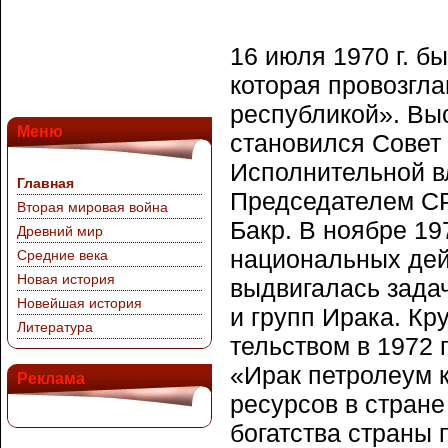
16 июля 1970 г. б
ко­торая провозг
республи­кой». В
Меню
становился Совет
Исполнительной в
Главная
Председателем СР
Вторая мировая война
Бакр. В ноябре 19
Древний мир
национальных дей
Средние века
Новая история
выдвигалась задач
Новейшая история
и групп Ирака. Кр
Литература
тельством в 1972 
«Ирак петролеум 
Реклама
ре­сурсов в стран
богат­ства страны