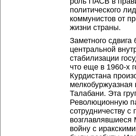
роль ПАСВ в прави
политического ли
коммунистов от п
жиз­ни страны.
Заметного сдвига
цен­тральной вну
стабилизации госу
что еще в 1960-х 
Курдистана произо
мелкобуржуазная н
Талабани. Эта гр
Революционную па
сотрудничеству с 
возглавлявшиеся 
войну с иракским