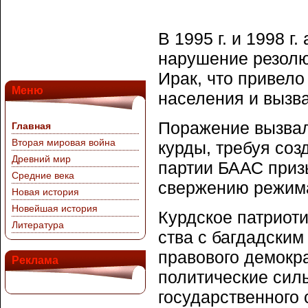
В 1995 г. и 1998 г
нарушение резол
Ирак, что привело
Меню
населения и вызва
Поражение вызвал
Главная
Вторая мировая война
курды, требуя соз
Древний мир
партии БААС приз
Средние века
сверже­нию режим
Новая история
Новейшая история
Курдское патриоти
Литература
ства с багдадским
право­вого демокр
Реклама
политичес­кие сил
государственного 