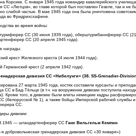
 на Корсике. С января 1945 года командир кавалерийского училища 
я СС «Лютцов», во главе которой был поставлен Гезеле, так и не 
но слабой частью. В мае 1945 года она была уничтожена советски
ода во Фридрихсхафене.
одства во время войны:
турмфюрер СС (30 июня 1939 года), оберштурмбаннфюрер СС (21 
ртенфюрер СС (20 апреля 1945 года).
е награды:
кий крест Железного креста (4 июля 1944 года);
й Германский крест (2 апреля 1942 года).
ренадерская дивизия СС «Нибелунги» (38. SS-Grenadier-Divisio
рована 27 марта 1945 года, костяк составили курсанты и препода
а СС в Бад-Тёльце (в т.ч. на вооружение дивизии поступила нахо
а). Кроме того, в дивизию были влиты немецкие кадры расформиро
СС (белорусской № 1), а также бойцы Имперской рабочей службы и
фюрера СС.
иры дивизии:
3.1945 — штандартенфюрер СС
Ганс Вильгельм Кемпин
2-я добровольческая гренадерская дивизия СС «30 января»)