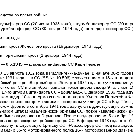
одства во время войны:
турмфюрер СС (20 июля 1938 года), штурмбаннфюрер СС (20 апре
урмбаннфюрер СС (30 января 1944 года), штандартенфюрер СС (2
е награды:
кий крест Железного креста (16 декабря 1943 года);
й Германский крест (2 декабря 1944 года).
5 — 8.5.1945 — штандартенфюрер СС
Карл Гезеле
я 15 августа 1912 года в Ридлинген-на-Дунае. В начале 30-х годов
сте 1931 года — в СС (SS-Nr. 10 596) с зачислением в 13-й штандарт
йский резерв «Вюртемберг». 25 марта 1934 года получил звание 
усиления СС и в октябре назначен командиром взвода 9-го, с мая 1
 17-го штурма штандарта СС «Дойчланд». С декабря 1936 года адъ
 командир 10-го штурма своего штандарта. Участник Польской и Фр
азначен инспектором тактики в юнкерском училище СС в Бад-Тёльце
ском фронте в сентябре 1941 года вернулся в действующую арм
ьником штаба) кавалерийской бригады СС (позже кавалерийской див
и был эвакуирован в Германию. После выздоровления 5 октября 1
она сопровождения рейхсфюрера СС. В феврале 1943 года этот б
звернут в штурмовую бригаду СС «Рейхсфюpep СС» под командова
омандир 35-го моторизованного полка 16-й моторизованной диви