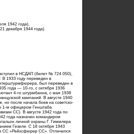
ля 1942 года),
1 декабря 1944 года).
 вступил в НСДАП (билет № 724 050),
. В 1933 году переведен в
унтерштурмфюрера, был переведен в
935 года — 10-го, с октября 1936
ютант 4-го штурмбанна, с мая 1938
анцузской кампаний. В августе 1940
, но после начала боев на советско-
ию 1-м офицером Генштаба
изии СС). В августе 1942 года по
942 года назначен командиром
атальон личной охраны Г. Гиммлера
нием Гезеле. С 18 октября 1943
зии СС «Рейхсфюрер СС». Отличился