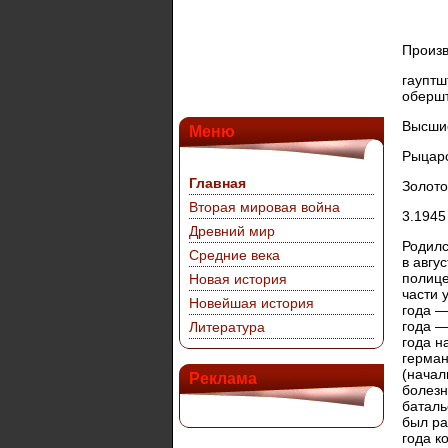
Произв
гауптш
обершт
Высши
Меню
Рыцарс
Главная
Золото
Вторая мировая война
3.194
Древний мир
Родилс
Средние века
в авгу
полице
Новая история
части 
Новейшая история
года —
года —
Литература
года н
герман
(начал
Реклама
болезн
баталь
был ра
года к