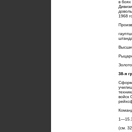
в боях
Дивизи
доволь
1968 г
Произв
гауптш
штанда
Высши
Рыцарс
Золото
38-я г
Сформи
училищ
техник
войск 
рейхс
Команд
1—15.
(см. 3