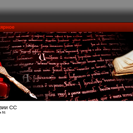
ярное
зии СС
а 51