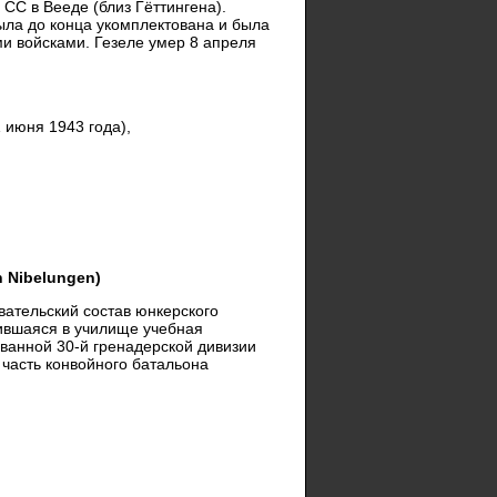
СС в Вееде (близ Гёттингена).
была до конца укомплектована и была
ми войсками. Гезеле умер 8 апреля
июня 1943 года),
n Nibelungen)
вательский состав юнкерского
дившаяся в училище учебная
ванной 30-й гренадерской дивизии
 часть конвойного батальона