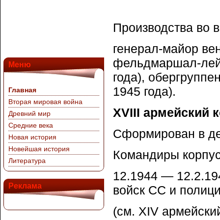
Производства во 
генерал-майор вен
фельдмаршал-лейт
Меню
года), обергрупп
1945 года).
Главная
Вторая мировая война
XVIII армейский к
Древний мир
Средние века
Сформирован в де
Новая история
Новейшая история
Командиры корпус
Литература
12.1944 — 12.2.1
Реклама
войск СС и полиц
(см. XIV армейски