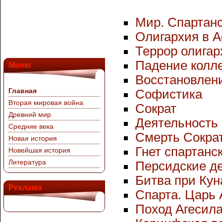
Мир. Спартанс
Олигархия в 
Террор олигар
Падение колл
Меню
Восстановлени
Главная
Софистика
Вторая мировая война
Сократ
Древний мир
Деятельность
Средние века
Смерть Сокра
Новая история
Гнет спартанск
Новейшая история
Литература
Персидские дел
Битва при Кун
Реклама
Спарта. Царь 
Поход Агесил