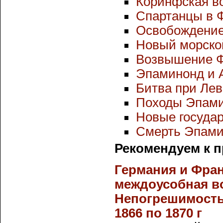
Коринфская в
Спартанцы в Ф
Освобождение 
Новый морско
Возвышение Ф
Эпаминонд и 
Битва при Левк
Походы Эпами
Новые государ
Смерть Эпами
Рекомендуем к 
Германия и Фран
междоусобная во
Непогрешимость 
1866 по 1870 г