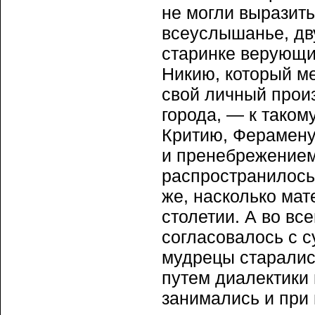
не могли выразит
всеуслышанье, дву
старинке верующи
Никию, который м
свой личный произ
города, — к таком
Критию, Ферамену
и пренебрежением
распространилось
же, насколько ма
столетии. А во вс
согласовалось с 
мудрецы старалис
путем диалектики
занимались и при