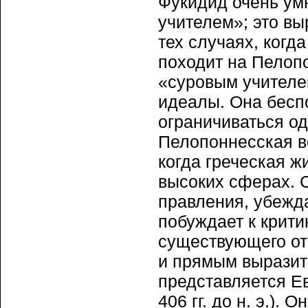
Фукидид очень ум
учителем»; это в
тех случаях, когд
походит на Пелопо
«суровым учителе
идеалы. Она бесп
ограничиваться од
Пелопоннесская в
когда греческая ж
высоких сферах. 
правления, убежд
побуждает к крити
существующего от 
и прямым выразите
представляется Ев
406 гг. до н. э.).