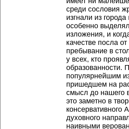
имеет ни малейшег
среди сословия жр
изгнали из города
особенно выделял
изложения, и когда
качестве посла от 
пребывание в сто
у всех, кто прояв
образованности. 
популярнейшим из 
пришедшем на рас
смысл до нашего в
это заметно в тво
консервативного А
духовного направ
наивными веровани