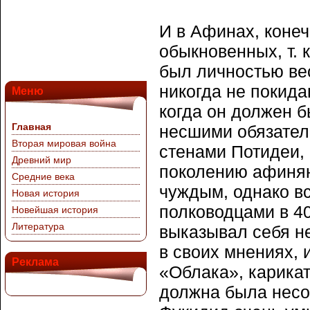
И в Афинах, конеч
обыкновенных, т. 
был личностью ве
никогда не покида
Меню
когда он должен б
Главная
несшими обязател
Вторая мировая война
стенами Потидеи,
Древний мир
поколению афинян
Средние века
чуждым, однако вс
Новая история
полководцами в 406
Новейшая история
Литература
выказывал себя н
в своих мнениях, 
Реклама
«Облака», карикат
должна была несо