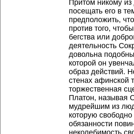
Притом никому из
посещать его в те
предположить, что
против того, чтоб
бегства или добро
деятельность Сокр
довольна подобны
которой он увенч
образ действий. Н
стенах афинской 
торжественная сце
Платон, называя 
мудрейшим из люде
которую свободно 
обязанности пови
неколебимость свои