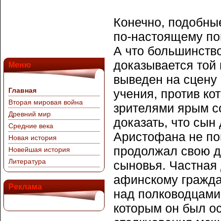
Конечно, подобны
по-настоящему пон
А что большинств
доказывается той
Меню
выведен на сцену 
Главная
учения, против ко
Вторая мировая война
зрителями ярым со
Древний мир
доказать, что сын
Средние века
Аристофана не по
Новая история
продолжал свою де
Новейшая история
Литература
сыновья. Частная
афинскому гражда
Реклама
над полководцами,
которым он был о