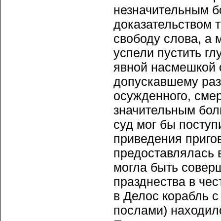
незначительным б
доказательством т
свободу слова, а 
успели пустить глу
явной насмешкой о
допускавшему раз
осужденного, сме
значительным боль
суд мог бы поступ
приведения приго
предоставлялась в
могла быть совер
празднества в чес
в Делос корабль 
послами) находилс