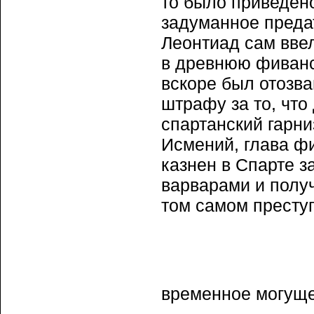
то было приведено
задуманное преда
Леонтиад сам ввел
в древнюю фиванс
вскоре был отозв
штрафу за то, что
спартанский гарни
Исмений, глава ф
казнен в Спарте з
варварами и получ
том самом престу
временное могущ