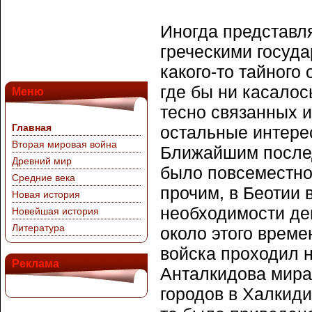
Иногда представля
греческими госуда
какого-то тайного
где бы ни касалос
Меню
тесно связанных и
Главная
остальные интере
Вторая мировая война
Ближайшим послед
Древний мир
было повсеместно
Средние века
прочим, в Беотии
Новая история
необходимости де
Новейшая история
Литература
около этого времен
войска проходил н
Реклама
Анталкидова мира
городов в Халкиди