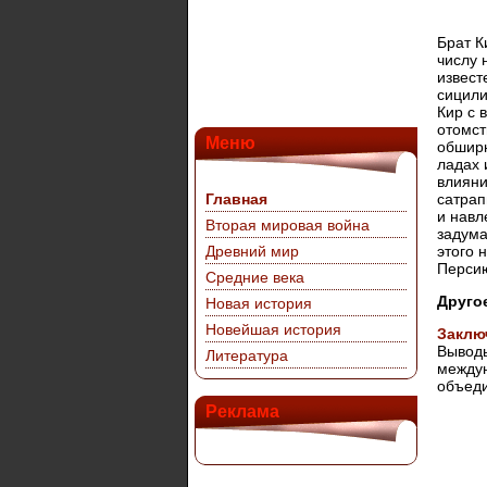
Брат К
числу 
извест
сицили
Кир с 
отомст
Меню
обширн
ладах 
влияни
Главная
сатрап
и навл
Вторая мировая война
задума
Древний мир
этого 
Перси
Средние века
Друго
Новая история
Новейшая история
Заклю
Выводы
Литература
междун
объеди
Реклама