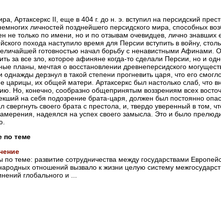
ира, Артаксеркс II, еще в 404 г. до н. э. вступил на персидский пр
немногих личностей позднейшего персидского мира, способных воз
ен не только по имени, но и по отзывам очевидцев, лично знавших
йского похода наступило время для Персии вступить в войну, стол
величайшей готовностью начал борьбу с ненавистными Афинами. О
ить за все зло, которое афиняне когда-то сделали Персии, но и о
ые планы, мечтая о восстановлении древнеперсидского могущества
и однажды дерзнул в такой степени прогневить царя, что его смог
е царицы, их общей матери. Артаксеркс был настолько слаб, что вн
ию. Но, конечно, сообразно общепринятым воззрениям всех восто
екший на себя подозрение брата-царя, должен был постоянно опаса
л свергнуть своего брата с престола, и, твердо уверенный в том, 
намерения, надеялся на успех своего замысла. Это и было прелюди
ю.
е по теме
чение
 по теме: развитие сотрудничества между государствами Европей
ародных отношений вызвало к жизни целую систему межгосударст
нений глобального и ...