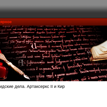
ярное
дские дела. Артаксеркс II и Кир