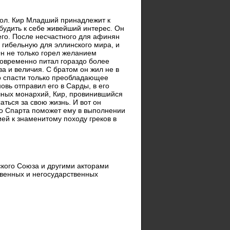
естол. Кир Младший принадлежит к
будить к себе живейший интерес. Он
 его. После несчастного для афинян
ь гибельную для эллинского мира, и
н не только горел желанием
дновременно питал гораздо более
 и величия. С братом он жил не в
ло спасти только преобладающее
овь отправил его в Сарды, в его
чных монархий, Кир, провинившийся
ться за свою жизнь. И вот он
что Спарта поможет ему в выполнении
ей к знаменитому походу греков в
ского Союза и другими акторами
венных и негосударственных