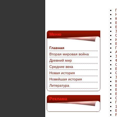
Б
Меню
Главная
Вторая мировая война
З
Древний мир
Средние века
Новая история
З
Новейшая история
Литература
Реклама
1