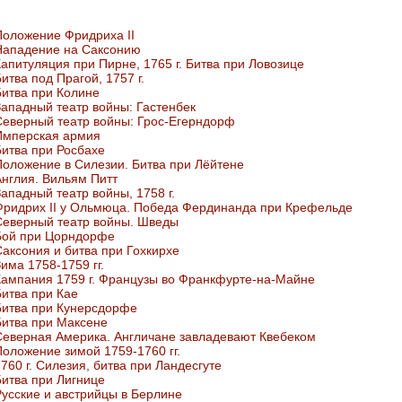
Положение Фридриха II
Нападение на Саксонию
Капитуляция при Пирне, 1765 г. Битва при Ловозице
итва под Прагой, 1757 г.
Битва при Колине
Западный театр войны: Гастенбек
Северный театр войны: Грос-Егерндорф
Имперская армия
Битва при Росбахе
Положение в Силезии. Битва при Лёйтене
Англия. Вильям Питт
ападный театр войны, 1758 г.
Фридрих II у Ольмюца. Победа Фердинанда при Крефельде
Северный театр войны. Шведы
Бой при Цорндорфе
Саксония и битва при Гохкирхе
има 1758-1759 гг.
Кампания 1759 г. Французы во Франкфурте-на-Майне
Битва при Кае
Битва при Кунерсдорфе
Битва при Максене
Северная Америка. Англичане завладевают Квебеком
Положение зимой 1759-1760 гг.
760 г. Силезия, битва при Ландесгуте
Битва при Лигнице
Русские и австрийцы в Берлине