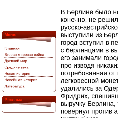
В Берлине было не
конечно, не решил
русско-австрийско
выступили из Берл
Меню
город вступил в п
Главная
с берлинцами в в
Вторая мировая война
его занимали горо
Древний мир
про изводя никаки
Средние века
потребованная от 
Новая история
легковесной монет
Новейшая история
Литература
удалились за Одер
Фридрих, спешивш
Реклама
выручку Берлина,
повернул против 