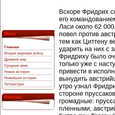
Вскоре Фридрих со
его командованием
Ласи около 62 000
повел против авс
Меню
тем как Циттену в
Главная
ударить на них с 
Вторая мировая война
Фридриху было оч
Древний мир
только уже с нас
Средние века
привести в испол
Новая история
вынудить австрийц
Новейшая история
Литература
утро узнал Фридри
стороне пруссаков
Реклама
громадные: прусса
пленными, австри