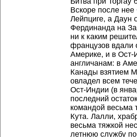
Битва при Торгау 
Вскоре после нее
Лейпциге, а Даун 
Фердинанда на За
ни к каким решите
французов вдали о
Америке, и в Ост-
англичанам: в Ам
Канады взятием М
овладел всем течен
Ост-Индии (в янва
последний остато
командой весьма 
Кута. Лалли, хра
весьма тяжкой нес
летнюю службу по