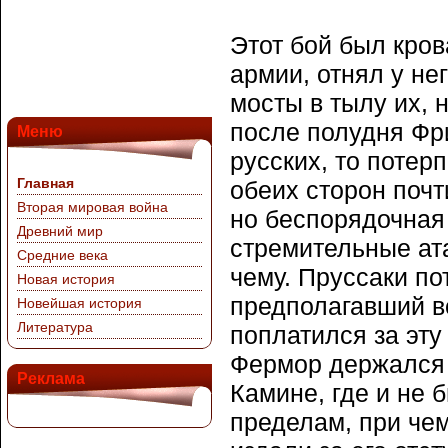
Этот бой был кро
армии, отнял у не
мосты в тылу их, 
после полудня Фр
Меню
русских, то потерп
Главная
обеих сторон поч
Вторая мировая война
но беспорядочная
Древний мир
стремительные ат
Средние века
чему. Пруссаки по
Новая история
предполагавший вс
Новейшая история
Литература
поплатился за эт
Фермор держался 
Реклама
Камине, где и не 
пределам, при чем