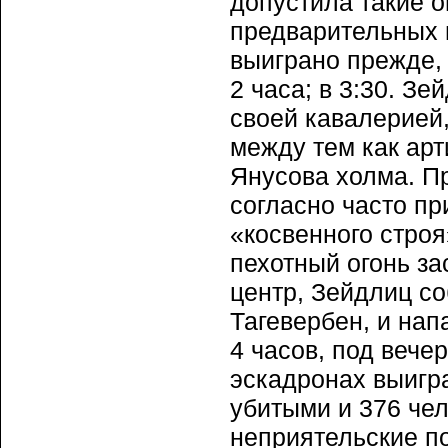
допустила такие о
предварительных 
выиграно прежде,
2 часа; в 3:30. З
своей кавалерией,
между тем как ар
Янусова холма. Пр
согласно часто п
«косвенного строя
пехотный огонь за
центр, Зейдлиц с
Тагевербен, и нап
4 часов, под вече
эскадронах выигр
убитыми и 376 че
неприятельские п