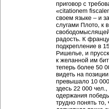
приговор с требо
«citationem fisca
своем языке – и з
слугами Плото, к 
свободомыслящей
радость. К франц
подкрепление в 15
Ришелье, и прусс
к желанной им бит
теперь более 50 0
видеть на позиции
превышало 10 000 
здесь 22 000 чел.
одержания победы
трудно понять то,