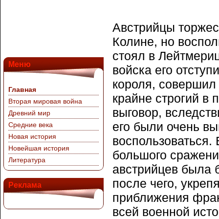
Австрийцы торжес
Колине, но воспол
стоял в Лейтмериц
Меню
войска его отступ
короля, совершил 
Главная
крайне строгий в 
Вторая мировая война
выговор, вследств
Древний мир
его были очень вы
Средние века
Новая история
воспользоваться. 
Новейшая история
большого сражени
Литература
австрийцев была б
после чего, укреп
Реклама
приближения фран
всей военной исто