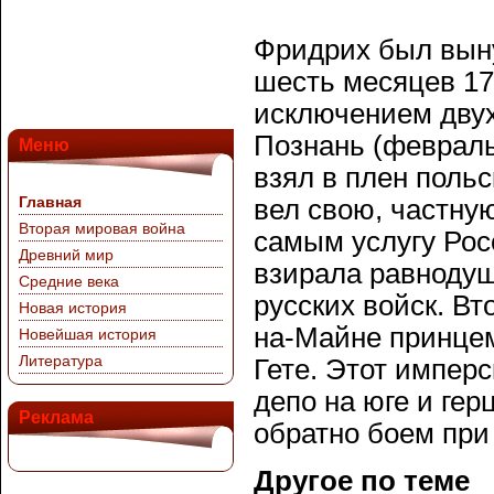
Фридрих был вын
шесть месяцев 17
исключением двух:
Познань (февраль
Меню
взял в плен польс
Главная
вел свою, частну
Вторая мировая война
самым услугу Рос
Древний мир
взирала равнодушн
Средние века
русских войск. В
Новая история
на-Майне принцем
Новейшая история
Литература
Гете. Этот импер
депо на юге и гер
Реклама
обратно боем при 
Другое по теме