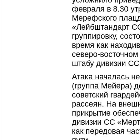
февраля в 8.30 ут
Мерефского плацд
«Лейбштандарт СС
группировку, сост
время как находив
северо-восточном
штабу дивизии СС
Атака началась н
(группа Мейера) д
советский гварде
рассеян. На внеш
прикрытие обеспеч
дивизии СС «Мерт
как передовая час