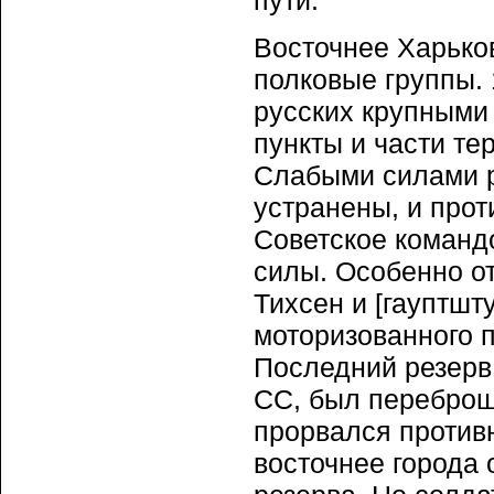
пути.
Восточнее Харько
полковые группы.
русских крупными
пункты и части т
Слабыми силами 
устранены, и про
Советское команд
силы. Особенно о
Тихсен и [гауптшт
моторизованного 
Последний резерв
СС, был переброше
прорвался против
восточнее города