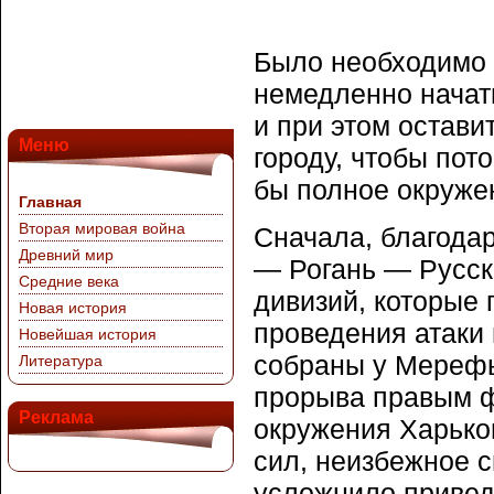
Было необходимо 
немедленно начать
и при этом остави
Меню
городу, чтобы пот
бы полное окруже
Главная
Вторая мировая война
Сначала, благода
Древний мир
— Рогань — Русск
Средние века
дивизий, которые 
Новая история
проведения атаки
Новейшая история
собраны у Мерефы
Литература
прорыва правым 
Реклама
окружения Харько
сил, неизбежное 
усложнило приведе