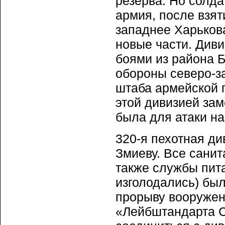
резерва. Но солда
армия, после взят
западнее Харькова
новые части. Див
боями из района 
обороны северо-за
штаба армейской 
этой дивизией за
была для атаки н
320-я пехотная ди
Змиеву. Все санит
также службы пита
изголодались) был
прорыву вооружен
«Лейбштандарта С