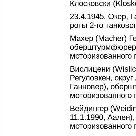
Клосковски (Klosk
23.4.1945, Окер,
роты 2-го танково
Махер (Macher) Ге
оберштурмфюрер С
моторизованного 
Вислицени (Wislic
Регуловкен, округ
Ганновер), оберш
моторизованного 
Вейдингер (Weidin
11.1.1990, Аален
моторизованного 