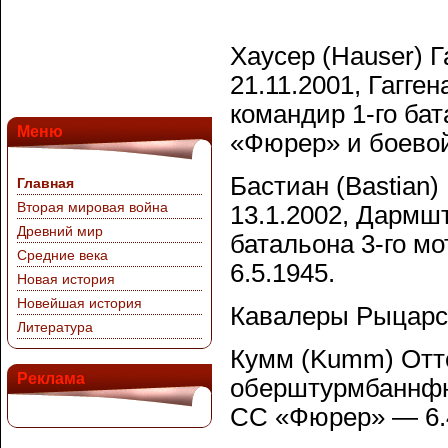
Хаусер (Hauser) Г
21.11.2001, Гагг
командир 1-го ба
Меню
«Фюрер» и боевой
Бастиан (Bastian)
Главная
Вторая мировая война
13.1.2002, Дармш
Древний мир
батальона 3-го м
Средние века
6.5.1945.
Новая история
Новейшая история
Кавалеры Рыцарск
Литература
Кумм (Kumm) Отто 
Реклама
оберштурмбаннфю
СС «Фюрер» — 6.