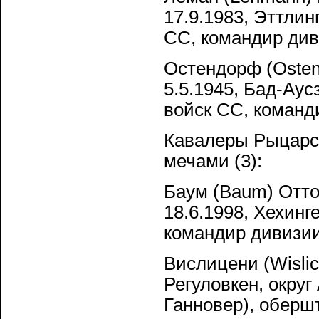
17.9.1983, Эттли
СС, командир див
Остендорф (Ostend
5.5.1945, Бад-Ау
войск СС, команд
Кавалеры Рыцарск
мечами (3):
Баум (Baum) Отто
18.6.1998, Хехин
командир дивизии
Вислицени (Wislic
Регуловкен, округ
Ганновер), оберш