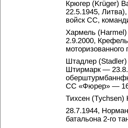
Крюгер (Krüger) В
22.5.1945, Литва
войск СС, команд
Хармель (Harmel) 
2.9.2000, Крефел
моторизованного 
Штадлер (Stadler)
Штирмарк — 23.8.
оберштурмбаннфю
СС «Фюрер» — 16
Тихсен (Tychsen) 
28.7.1944, Норма
батальона 2-го та