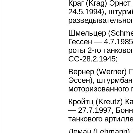
Краг (Krag) Эрнс
24.5.1994), штур
разведывательног
Шмельцер (Schmel
Гессен — 4.7.198
роты 2-го танково
СС-28.2.1945;
Вернер (Werner) Г
Эссен), штурмбан
моторизованного 
Кройтц (Kreutz) К
— 27.7.1997, Бон
танкового артилле
Леман (Lehmann) 