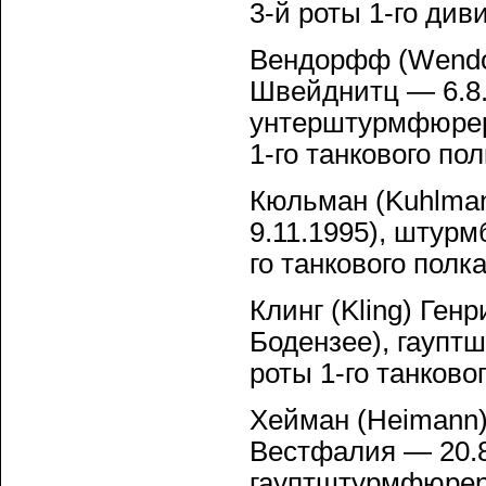
3-й роты 1-го ди
Вендорфф (Wendorf
Швейднитц — 6.8.
унтерштурмфюрер 
1-го танкового по
Кюльман (Kuhlman
9.11.1995), штур
го танкового полк
Клинг (Kling) Генр
Бодензее), гаупт
роты 1-го танково
Хейман (Heimann) 
Вестфалия — 20.8
гауптштурмфюрер