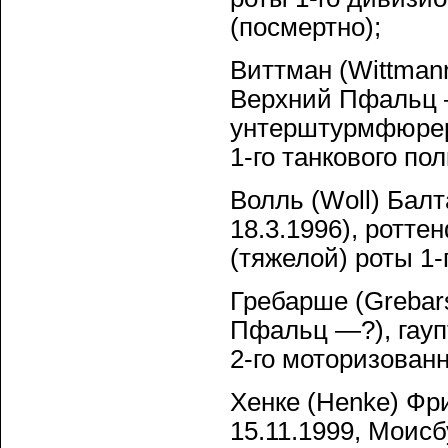
(посмертно);
Виттман (Wittmann
Верхний Пфальц —
унтерштурмфюрер 
1-го танкового по
Волль (Woll) Бал
18.3.1996), ротт
(тяжелой) роты 1-
Гребарше (Grebars
Пфальц —?), гауп
2-го моторизованн
Хенке (Henke) Фр
15.11.1999, Моис