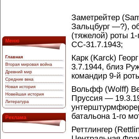
Заметрейтер (Same
Зальцбург —?), о
(тяжелой) роты 1-
Меню
СС-31.7.1943;
Карк (Karck) Геор
Главная
Вторая мировая война
3.7.1944, близ Р
Древний мир
командир 9-й роты
Средние века
Новая история
Вольфф (Wolff) В
Новейшая история
Пруссия — 19.3.19
Литература
унтерштурмфюрер 
батальона 1-го мо
Реклама
Реттлингер (Rettli
Центральная Фран