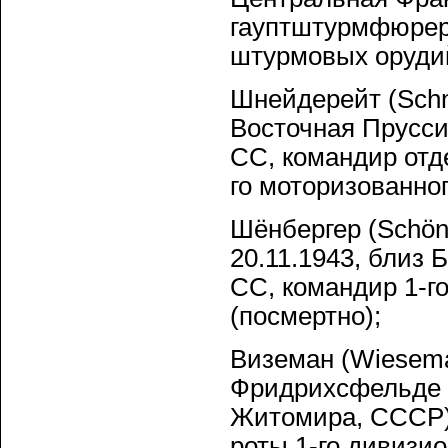
гауптштурмфюрер 
штурмовых орудий
Шнейдерейт (Schne
Восточная Прусси
СС, командир отд
го моторизованно
Шёнбергер (Schön
20.11.1943, близ
СС, командир 1-го
(посмертно);
Виземан (Wiesema
Фридрихсфельде —
Житомира, СССР)
роты 1-го дивизи