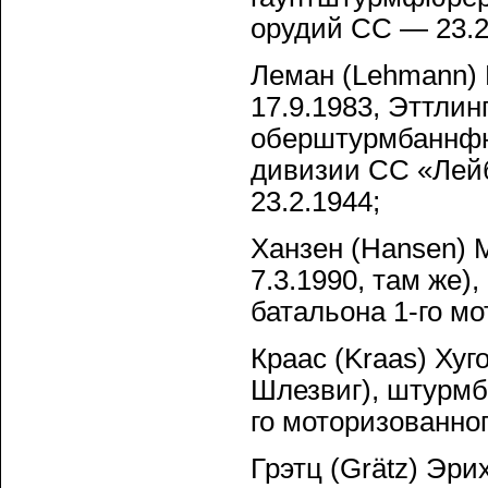
орудий СС — 23.2
Леман (Lehmann) 
17.9.1983, Эттлин
оберштурмбаннфю
дивизии СС «Лей
23.2.1944;
Ханзен (Hansen) 
7.3.1990, там же
батальона 1-го мо
Краас (Kraas) Хуг
Шлезвиг), штурмб
го моторизованног
Грэтц (Grätz) Эри