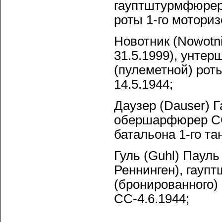
гауптштурмфюрер 
роты 1-го моториз
Новотник (Nowotn
31.5.1999), унте
(пулеметной) рот
14.5.1944;
Даузер (Dauser) Г
обершарфюрер СС,
батальона 1-го та
Гуль (Guhl) Пауль
Реннинген), гауп
(бронированного) 
СС-4.6.1944;