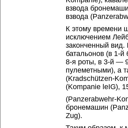
взвода бронемашин
взвода (Panzerabw
К этому времени 
исключением Лейб
законченный вид. 
батальонов (в 1-й
8-я роты, в 3-й — 
пулеметными), а т
(Kradschützen-Kom
(Kompanie leIG), 
(Panzerabwehr-Ko
бронемашин (Panze
Zug).
Таким образом, к