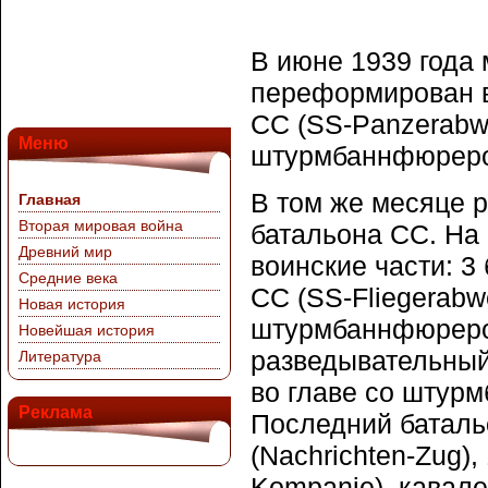
В июне 1939 года
переформирован в
СС (SS-Panzerabwe
Меню
штурмбаннфюреро
В том же месяце р
Главная
Вторая мировая война
батальона СС. На 
Древний мир
воинские части: 3
Средние века
СС (SS-Fliegerabw
Новая история
штурмбаннфюреро
Новейшая история
разведывательный 
Литература
во главе со штур
Реклама
Последний батальо
(Nachrichten-Zug),
Kompanie), кавале