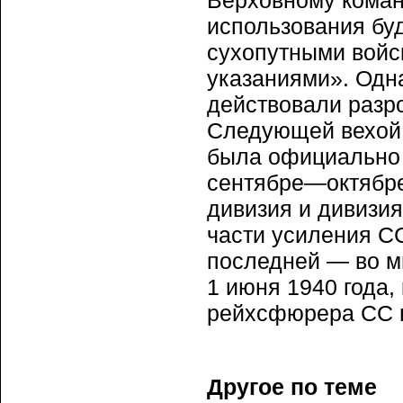
Верховному коман
использования бу
сухопутными войс
указаниями». Одна
действовали разро
Следующей вехой м
была официально 
сентябре—октябре
дивизия и дивизи
части усиления СС
последней — во м
1 июня 1940 года
рейхсфюрера СС п
Другое по теме