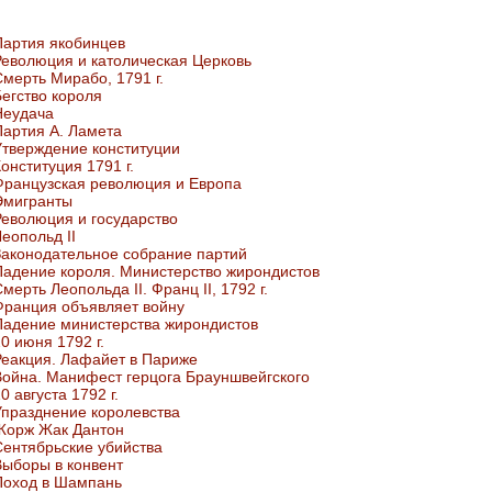
Партия якобинцев
Революция и католическая Церковь
Смерть Мирабо, 1791 г.
Бегство короля
Неудача
Партия А. Ламета
Утверждение конституции
онституция 1791 г.
Французская революция и Европа
Эмигранты
Революция и государство
еопольд II
Законодательное собрание партий
Падение короля. Министерство жирондистов
мерть Леопольда II. Франц II, 1792 г.
Франция объявляет войну
Падение министерства жирондистов
0 июня 1792 г.
Реакция. Лафайет в Париже
Война. Манифест герцога Брауншвейгского
0 августа 1792 г.
Упразднение королевства
Жорж Жак Дантон
Сентябрьские убийства
Выборы в конвент
Поход в Шампань