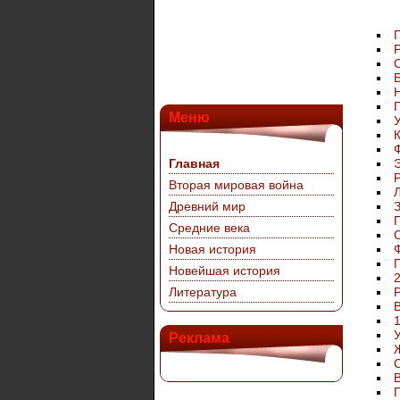
Меню
К
Главная
Вторая мировая война
Л
Древний мир
Средние века
С
Новая история
Новейшая история
2
Литература
1
Реклама