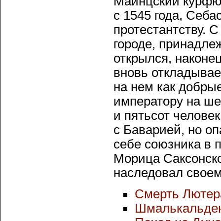
Майнцский курфюр
с 1545 года, Себа
протестантству. С
городе, принадле
открылся, наконе
вновь откладывае
на нем как добры
императору на ше
и пятьсот человек
с Баварией, но оп
себе союзника в п
Морица Саксонско
наследовал своему 
Смерть Лютер
Шмалькальден