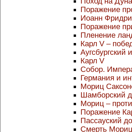
Поход на Дунай
Поражение пр
Иоанн Фридри
Поражение при
Пленение лан
Карл V – побе
Аугсбургский и
Карл V
Собор. Импер
Германия и и
Мориц Саксон
Шамборский д
Мориц – прот
Поражение Кар
Пассауский дог
Смерть Мори