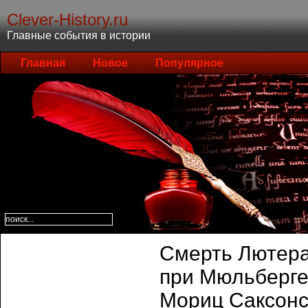
Clever-History.ru
Главные события в истории
Главная
Новое
Популярное
Смерть Лютера
при Мюльберге
Мориц Саксонск