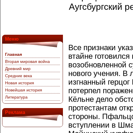
Аугсбургский р
Меню
Все признаки ука
Главная
втайне готовился 
Вторая мировая война
возобновленной с
Древний мир
нового учения. В 
Средние века
изгнанный герцог 
Новая история
потерпел поражен
Новейшая история
Литература
Кёльне дело обст
протестантам отк
Реклама
стороны. Пфальцс
вступлении в Шма