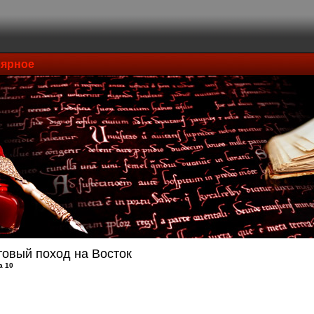
ярное
товый поход на Восток
а 10