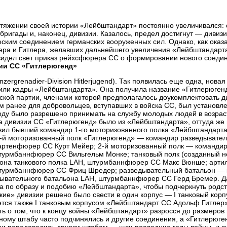
тяжении своей истории «Лейбштандарт» постоянно увеличивался: 
 бригады и, наконец, дивизии. Казалось, предел достигнут — див
еским соединением германских вооруженных сил. Однако, как оказ
ра и Гитлера, желавших дальнейшего увеличения «Лейбштандарта
видел свет приказ рейхсфюрера СС о формировании нового соед
ии СС «Гитлерюгенд»
nzergrenadier-Division Hitlerjugend). Так появилась еще одна, нова
или кадры «Лейбштандарта». Она получила название «Гитлерюгенд
ской партии, членами которой предполагалось доукомплектовать 
м ранее для добровольцев, вступавших в войска СС, был установлен
оду было разрешено принимать на службу молодых людей в возрас
а дивизии СС «Гитлерюгенд» было из «Лейбштандарта», оттуда же
вил бывший командир 1-го моторизованного полка «Лейбштандар
1-й моторизованный полк «Гитлерюгенд» — командир разведывател
ртенфюрер СС Курт Мейер; 2-й моторизованный полк — командир 
урмбаннфюрер СС Вильгельм Монке; танковый полк (созданный не
она танкового полка LAH, штурмбаннфюрер СС Макс Вюнше; арти
турмбаннфюрер СС Фриц Шредер; разведывательный батальон — 
ывательного батальона LAH, штурмбаннфюрер СС Герд Бремер. 
а по образу и подобию «Лейбштандарта», чтобы подчеркнуть родст
кие» дивизии решено было свести в один корпус — I танковый корп
тся также I танковым корпусом «Лейбштандарт СС Адольф Гитлер»
ть о том, что к концу войны «Лейбштандарт» разросся до размеров 
ному штабу часто подчинялись и другие соединения, а «Гитлерюг