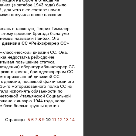
итуация на фронте отнюдь не
ания (в октябре 1943 года) было
, для чего в ее составе начал
ивизия получила новое название —
тилась в танковую, Генрих Гиммлер
 этому времени бригада была уже
 немцы называли Лайбах. Это
й дивизии СС «Рейхсфюрер СС»
с «классической» дивизии СС. Она,
-за недостатка рейхсдойче,
читывая повышение статуса
ровождения) оберштурмбаннфюрер СС
арского креста, бригадефюрером СС
 моторизованной дивизией СС
к дивизии, носившей фактически его
 35-го моторизованного полка СС из
стали исполнять обязанности по
онеточной Итальянской Социальной
шено к январю 1944 года, когда
е базе боевые группы против
Страницы:
5
6
7
8
9
10
11
12
13
14