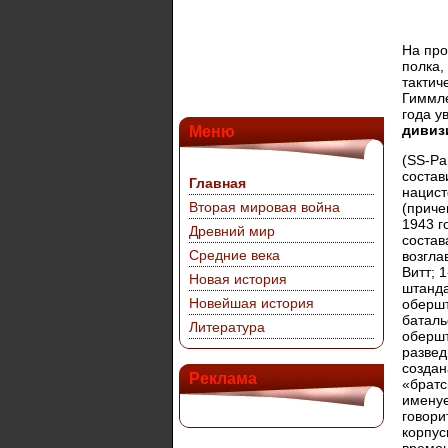
На про
полка,
тактич
Гиммле
года у
дивиз
Меню
(SS-Pa
состав
Главная
нацист
Вторая мировая война
(приче
1943 г
Древний мир
состав
Средние века
возгла
Витт; 
Новая история
штанда
Новейшая история
обершт
баталь
Литература
оберш
развед
создан
Реклама
«братс
именуе
говори
корпус