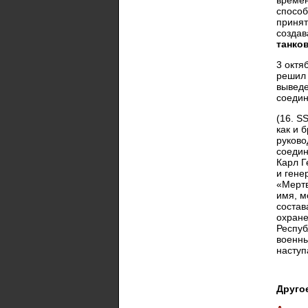
времен
способ
принят
создав
танко
3 октя
решил 
выведе
соедин
(16. S
как и 
руково
соедин
Карл Г
и гене
«Мертв
имя, м
состав
охране
Респуб
военны
наступ
Друго