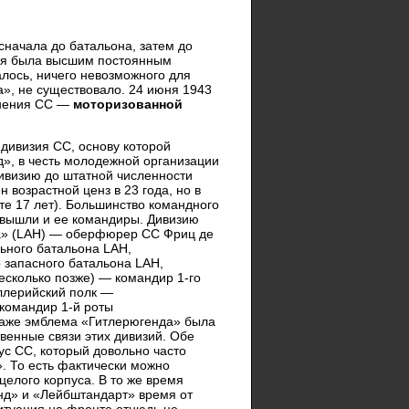
сначала до батальона, затем до
изия была высшим постоянным
алось, ничего невозможного для
», не существовало. 24 июня 1943
инения СС —
моторизованной
я дивизия СС, основу которой
», в честь молодежной организации
дивизию до штатной численности
 возрастной ценз в 23 года, но в
те 17 лет). Большинство командного
 вышли и ее командиры. Дивизию
та» (LAH) — оберфюрер СС Фриц де
ьного батальона LAH,
запасного батальона LAH,
сколько позже) — командир 1-го
ллерийский полк —
командир 1-й роты
Даже эмблема «Гитлерюгенда» была
венные связи этих дивизий. Обе
ус СС, который довольно часто
. То есть фактически можно
целого корпуса. В то же время
енд» и «Лейбштандарт» время от