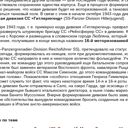
и передавались другим штабам — шли последние годы войны, и с
ствовала сохранению единства корпуса. Еще в процессе формиров
о решение, что новая дивизия будет не моторизованной, а танковой
аться танковый полк. В связи с этим в начале октября 1943 года д
вая дивизия СС «Гитлерюгенд»
(SS-Panzer-Division Hitlerjugend).
бря 1943 года, т. е. примерно когда дивизия «Гитлерюгенд» превра
развернуть штурмовую бригаду СС «Рейхсфюрер СС» в дивизию. К
на с Корсики и размещена в словенском городе Любляна, который
ение, получившее в конце месяца название
16-й моторизованно
S-Panzergrenadier-Division Reichsführer SS), претендовало на стату
бригада, формировалась из немцев, хотя при доукомплектовании, из
дство СС направило в нее и некоторое количество фольксдойче. У
ения, ее командир (до этого руководивший еще батальоном соп
езеле был заменен ветераном Восточного фронта, кавалером Рыц
рал-майором войск СС Максом Симоном, до этого командовавшим
ая голова». Показателем «особого» отношения Генриха Гиммлера 
ожет служить тот факт, что через некоторое время 14-я и 16-я роты
а дивизии были отправлены в Сало, на озеро Гарда, где эсэсовцы 
 резиденции бывшего итальянского диктатора, а ныне главы мари
лики Бенито Муссолини. Вчерне формирование дивизии было завер
е обстоятельства вынудили командование бросить созданные на е
авших в Италии англо-американских войск.
е по теме