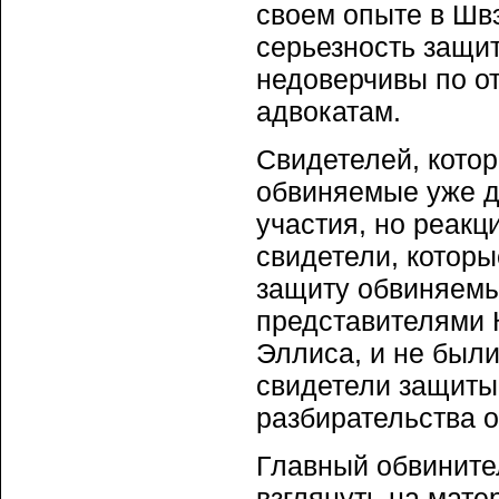
своем опыте в Шв
серьезность защи
недоверчивы по о
адвокатам.
Свидетелей, котор
обвиняемые уже д
участия, но реакц
свидетели, котор
защиту обвиняемы
представителями 
Эллиса, и не были
свидетели защиты
разбирательства 
Главный обвинител
взглянуть на мат