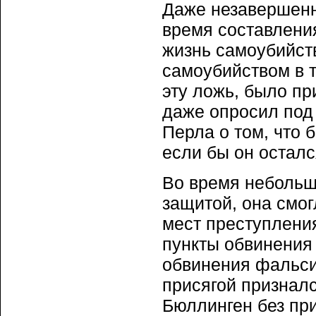
Даже незавершенн
время составления
жизнь самоубийств
самоубийством в 
эту ложь, было п
даже опросил под 
Перла о том, что 
если бы он осталс
Во время небольш
защитой, она смо
мест преступления
пункты обвинения
обвинения фальси
присягой призналс
Бюллинген без пр