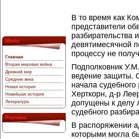
В то время как Ко
представители об
разбирательства 
Меню
девятимесячной по
процессу не получ
Главная
Вторая мировая война
Подполковник У.М
Древний мир
ведение защиты. О
Средние века
начала судебного 
Новая история
Херткорн, д-р Лее
Новейшая история
допущены к делу 
Литература
судебного разбира
Реклама
В распоряжении а
которыми могла б