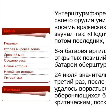
Унтерштурмфюрер 
своего орудия уни
восемь вражеских 
Меню
звучал так: «Подп
потом последних,
Главная
Вторая мировая война
6-я батарея артил
Древний мир
открытых позиций
Средние века
батареи обершту
Новая история
Новейшая история
24 июля значител
Литература
третий раз, посл
удалось ворватьс
Реклама
обороняющихся б
критическим, пос