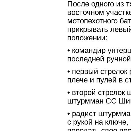
После одного из 
восточном участк
мотопехотного ба
прикрывать левый
положении:
• командир унтер
последней ручной 
• первый стрелок
плече и пулей в с
• второй стрелок
штурмман СС Шима
• радист штурмма
с рукой на ключе,
передать свое по