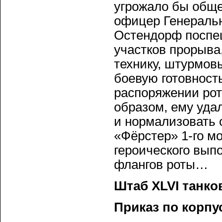
угрожало бы обще
офицер Генераль
Остендорф поспеш
участков прорыва
технику, штурмов
боевую готовност
распоряжении роту
образом, ему уда
и нормализовать 
«Фёрстер» 1-го м
героического вып
флангов роты…
Штаб XLVI танков
Приказ по корпу