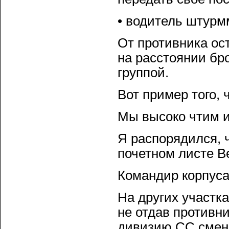
• водитель штурм
От противника ос
на расстоянии бр
группой.
Вот пример того, 
Мы высоко чтим и
Я распорядился, 
почетном листе В
Командир корпуса
На других участк
не отдав противн
дивизию СС смени