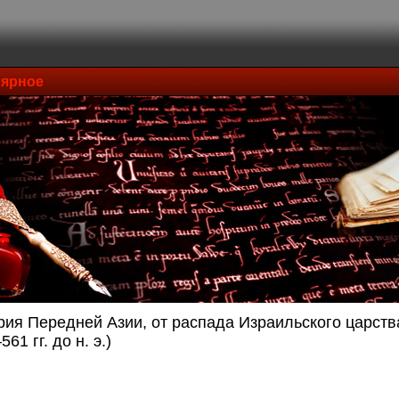
ярное
рия Передней Азии, от распада Израильского царст
561 гг. до н. э.)