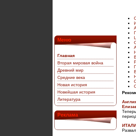
Г
Меню
Главная
Вторая мировая война
Древний мир
Н
Средние века
Новая история
Новейшая история
Реком
Литература
Англия
Елиза
Теперь
Реклама
период
ИТАЛИ
Развал