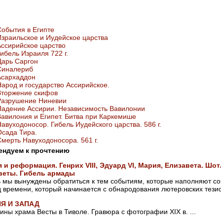
События в Египте
Израильское и Иудейское царства
Ассирийское царство
ибель Израиля 722 г.
Царь Саргон
Синалериб
Асархаддон
Народ и государство Ассирийское.
Вторжение скифов
Разрушение Ниневии
Падение Ассирии. Независимость Вавилонии
Вавилония и Египет. Битва при Каркемише
авуходоносор. Гибель Иудейского царства. 586 г.
Осада Тира.
Смерть Навуходоносора. 561 г.
ендуем к прочтению
 и реформация. Генрих VIII, Эдуард VI, Мария, Елизавета. Шо
веты. Гибель армады
 мы вынуждены обратиться к тем событиям, которые наполняют со
 времени, который начинается с обнародования лютеровских тезисо
Я И ЗАПАД
ины храма Весты в Тиволе. Гравюра с фотографии XIX в. ...