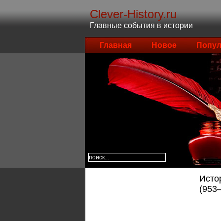
Clever-History.ru
Главные события в истории
Главная
Новое
Попул
Исто
(953–