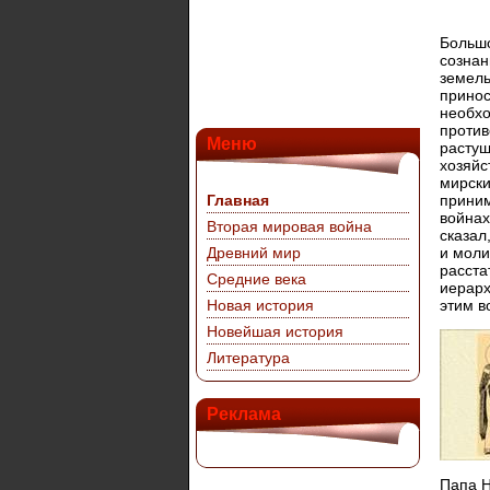
Большо
сознан
земель
принос
необхо
против
Меню
растущ
хозяйс
мирски
Главная
приним
войнах
Вторая мировая война
сказал
Древний мир
и моли
расста
Средние века
иерарх
Новая история
этим в
Новейшая история
Литература
Реклама
Папа Н