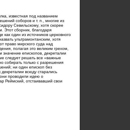
елка, известная под названием
ений соборов и т. п., многие из
идору Севильскому, хотя скорее
и. Этот сборник, благодаря
е как один из источников церковного
азвать ультрамонтанским, хотя
ют право мирского суда над
ения, полагая это великим грехом,
ни значение епископов, декреталии
ме следует решать все «важные
но собирать только с разрешения
шений; ни один епископ без
к декреталии всюду старались
 они проводили идею о
ар Реймский, отстаивавший свои