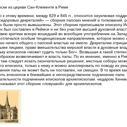
ске из церкви Сан-Клементе в Риме
 к этому времени, между 829 и 845 гг., относится неуклюжая подд
идоровых декреталий» — сборник папских мнений и толкований, реш
х были просто вымышлены. Этот сборник приписывали епископу Ис
он был составлен в Реймсе и не без участия высшей духовной власт
твию критики вскоре вошедший во всеобщее употребление на Запад
 отличался особым тенденциозным направлением, которое можно н
оно ничего общего с папской властью не имело. Декреталии отрица
ыми лицами, право вмешательства мирской власти в духовные влад
ьку епископов «может судить только Бог». Возвышая в такой степе
образом возвеличивают и власть папы. По их мнению, именно в Ри
 там следует искать окончательные решения; местные соборы мож
го епископа, только к нему и можно апеллировать по поводу их ре
ения папы не может быть ни поставлен, ни смещен. В то время ка
ить епископов в ближайшее и непосредственное подчинение папе,
ательности подчинения епископов архиепископам: недаром Хинкм
 называл этот сборник «ловушкой» для архиепископов.