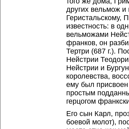
того же дома, Гри
других вельмож и
Геристальскому, 
известность: в од
вельможами Нейстр
франков, он разб
Тертри (687 г.). 
Нейстрии Теодорих
Нейстрии и Бургун
королевства, восс
ему был присвоен 
простым подданны
герцогом франкским
Его сын Карл, про
боевой молот), по