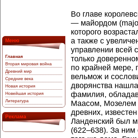
Во главе королевс
— майордом (majo
которого возраста
а также с увеличе
Меню
управлении всей 
Главная
только доверенном
Вторая мировая война
по крайней мере,
Древний мир
вельмож и сослови
Средние века
дворянства нашла
Новая история
фамилия, облада
Новейшая история
Литература
Маасом, Мозелем 
древних, известен 
Реклама
Ланденский был м
(622–638). За ним