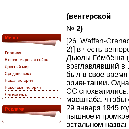
(венгерской
№
2)
Меню
[26. Waffen-Grena
2)] в честь венге
Главная
Дьюлы Гёмбёша (у
Вторая мировая война
возглавлявший в 
Древний мир
был в свое время
Средние века
Новая история
ориентации. Одна
Новейшая история
СС спохватились:
Литература
масштаба, чтобы 
29 января 1945 г
Реклама
пышное и громкое
остальном назван