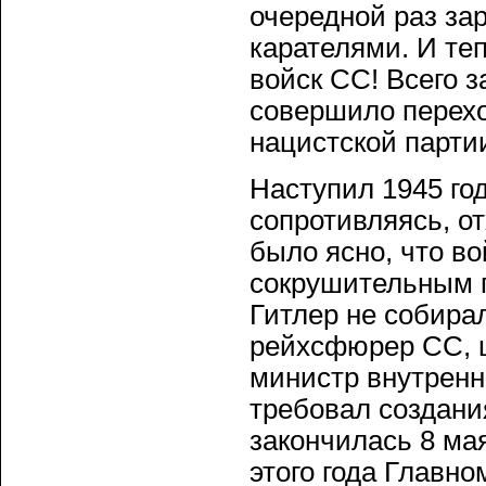
очередной раз за
карателями. И те
войск СС! Всего 
совершило перехо
нацистской парти
Наступил 1945 год
сопротивляясь, о
было ясно, что во
сокрушительным 
Гитлер не собира
рейхсфюрер СС, 
министр внутрен
требовал создани
закончилась 8 мая
этого года Главн