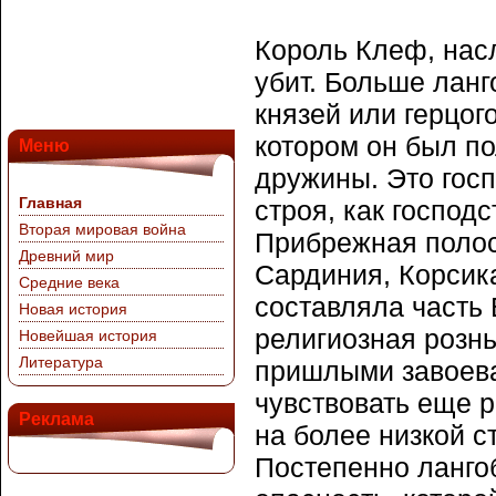
Король Клеф, нас
убит. Больше ланг
князей или герцог
котором он был п
Меню
дружины. Это гос
Главная
строя, как господс
Вторая мировая война
Прибрежная полос
Древний мир
Сардиния, Корсик
Средние века
составляла часть
Новая история
религиозная розн
Новейшая история
Литература
пришлыми завоева
чувствовать еще р
Реклама
на более низкой с
Постепенно ланго