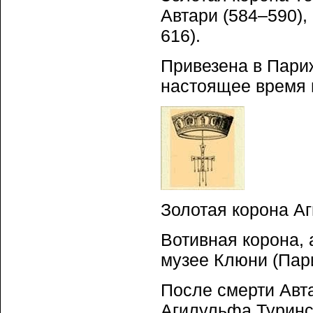
Автари (584–590),
616).
Привезена в Пари
настоящее время 
Золотая корона Аг
Вотивная корона, 
музее Клюни (Пар
После смерти Авта
Агилульфа Туринс