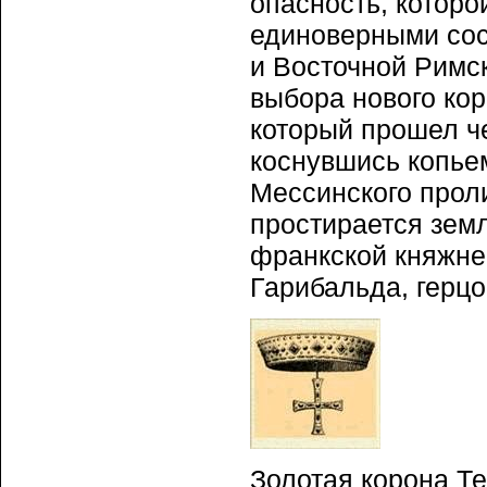
опасность, которо
единоверными сос
и Восточной Римск
выбора нового кор
который прошел ч
коснувшись копьем
Мессинского проли
простирается земл
франкской княжне
Гарибальда, герцо
Золотая корона Т