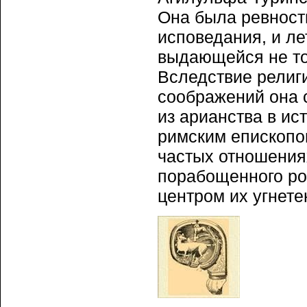
Она была ревност
исповедания, и л
выдающейся не тол
Вследствие религ
соображений она 
из арианства в ис
римским епископом
частых отношения
порабощенного ро
центром их угнете