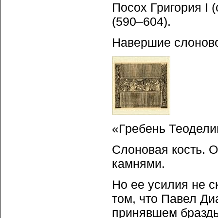
Посох Григория I 
(590–604).
Навершие слоновой
«Гребень Теодели
Слоновая кость. 
камнями.
Но ее усилия не с
том, что Павел Ди
принявшем бразды 