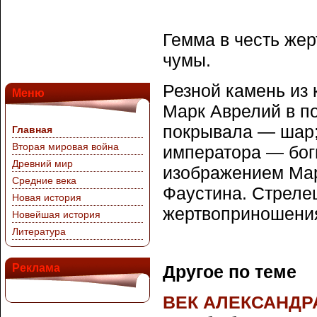
Гемма в честь же
чумы.
Резной камень из
Меню
Марк Аврелий в п
покрывала — шар;
Главная
Вторая мировая война
императора — бог
Древний мир
изображением Мар
Средние века
Фаустина. Стреле
Новая история
жертвоприношения
Новейшая история
Литература
Реклама
Другое по теме
ВЕК АЛЕКСАНДР