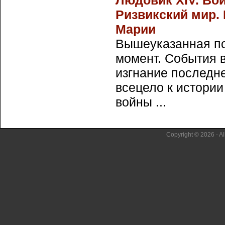
Людовик XIV. Во
Ризвикский мир.
Марии
Вышеуказанная п
момент. События 
изгнание последн
всецело к истории
войны ...
Copyright © 2026 - Al