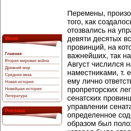
Перемены, произо
того, как создало
отозвались на уп
девяти десятых вс
Меню
провинций, на кот
Главная
важнейших, так н
Вторая мировая война
Август числился н
Древний мир
наместниками, т. 
Средние века
ему лично ответс
Новая история
пропреторских лег
Новейшая история
Литература
сенатских провин
управлении сената,
Реклама
определенное сод
образом был поло