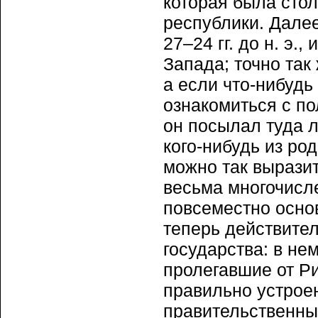
которая была сто
республики. Далее
27–24 гг. до н. э.
Запада; точно так 
а если что-нибудь
ознакомиться с по
он посылал туда л
кого-нибудь из ро
можно так вырази
весьма многочисл
повсеместно основ
теперь действите
государства: в нем
пролегавшие от Ри
правильно устрое
правительственны