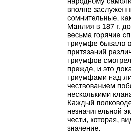
народному самолю
вполне заслуженн
сомнительные, ка
Манлия в 187 г. до
весьма горячие сп
триумфе бывало о
притязаний различ
триумфов смотрели
прежде, и это док
триумфами над лиг
чествованием поб
несколькими клана
Каждый полководе
незначительной эк
чести, которая, в
значение.