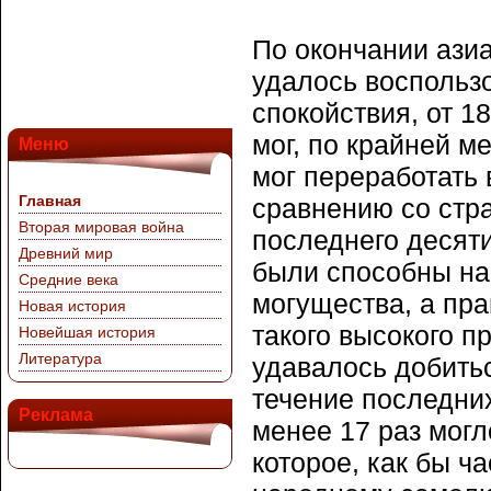
По окончании азиа
удалось воспольз
спокойствия, от 189
мог, по крайней м
Меню
мог переработать
Главная
сравнению со стра
Вторая мировая война
последнего десяти
Древний мир
были способны на
Средние века
могущества, а пр
Новая история
такого высокого п
Новейшая история
Литература
удавалось добитьс
течение последни
Реклама
менее 17 раз мог
которое, как бы ч