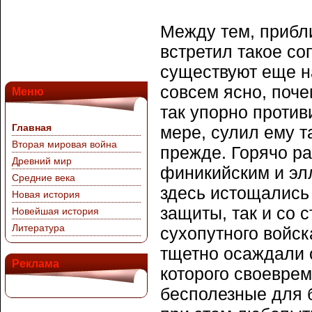
Между тем, прибл
встретил такое со
существуют еще н
совсем ясно, поче
Меню
так упорно против
Главная
мере, сулил ему т
Вторая мировая война
прежде. Горячо р
Древний мир
финикийским и эл
Средние века
здесь истощались 
Новая история
защиты, так и со
Новейшая история
Литература
сухопутного войск
тщетно осаждали 
Реклама
которого своевре
бесполезные для 