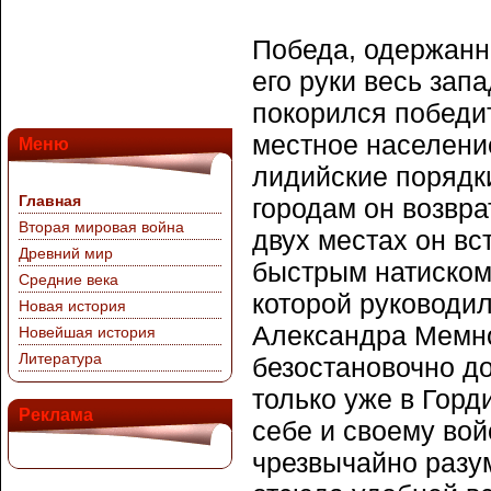
Победа, одержанн
его руки весь зап
покорился победи
местное население
Меню
лидийские порядки
Главная
городам он возвра
Вторая мировая война
двух местах он вс
Древний мир
быстрым натиском
Средние века
которой руководи
Новая история
Александра Мемно
Новейшая история
Литература
безостановочно до
только уже в Горд
Реклама
себе и своему вой
чрезвычайно разум