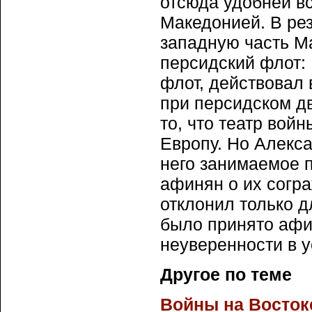
отсюда удобней в
Македонией. В рез
западную часть М
персидский флот:
флот, действовал 
при персидском д
то, что театр вой
Европу. Но Алекса
него занимаемое 
афинян о их согра
отклонил только д
было принято афи
неуверенности в у
Другое по теме
Войны на Востоке. 