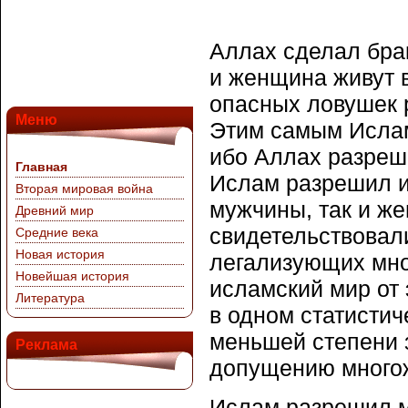
Аллах сделал бра
и женщина живут в
опасных ловушек р
Меню
Этим самым Ислам
ибо Аллах разреш
Главная
Ислам разрешил и
Вторая мировая война
мужчины, так и ж
Древний мир
свидетельствовали
Средние века
Новая история
легализующих мно
Новейшая история
исламский мир от
Литература
в одном статисти
меньшей степени 
Реклама
допущению много
Ислам разрешил м