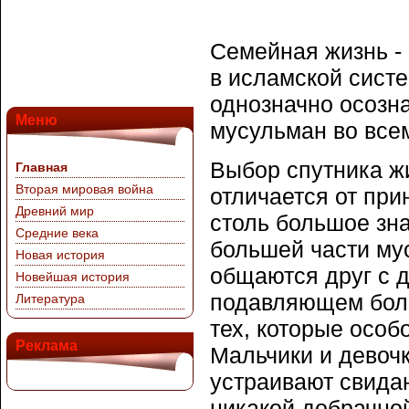
Семейная жизнь - 
в исламской систе
однозначно осозн
Меню
мусульман во все
Выбор спутника ж
Главная
Вторая мировая война
отличается от при
Древний мир
столь большое зн
Средние века
большей части му
Новая история
общаются друг с 
Новейшая история
подавляющем боль
Литература
тех, которые особ
Реклама
Мальчики и девочк
устраивают свидан
никакой добрачной