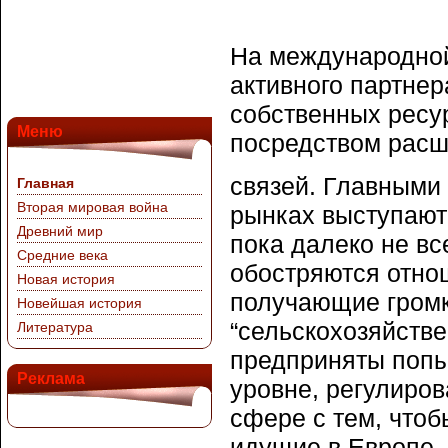
На международной
активного партне
собственных ресу
Меню
посредством расш
связей. Главными
Главная
Вторая мировая война
рынках выступают
Древний мир
пока далеко не вс
Средние века
обостряются отнош
Новая история
получающие громки
Новейшая история
“сельскохозяйстве
Литература
предприняты попы
Реклама
уровне, регулиро
сфере с тем, чтоб
идущие в Европе,