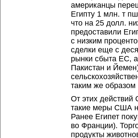
американцы переш
Египту 1 млн. т п
что на 25 долл. н
предоставили Еги
с низким процент
сделки еще с дес
рынки сбыта ЕС, 
Пакистан и Йемен)
сельскохозяйстве
таким же образом
От этих действий
такие меры США н
Ранее Египет поку
во Франции). Торг
продукты животнов