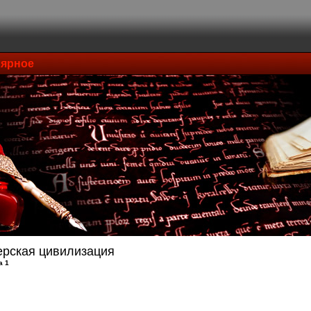
ярное
рская цивилизация
а 1