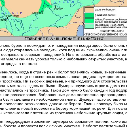
очень бурно и неожиданно, и наводнения всегда здесь были очень
и люди старались не заходить, хотя под ними скрывались очень п
, оседавшего вовремя наводнений. Но в те времена обработка эти
Они умели снимать урожаи только с небольших открытых участков
 огороды, а не поля.
менилось, когда в стране рек и болот появились новые, энергичны
одных, но еще не освоенных земель новая родина шумеров могла
и тростника. Ни высоких деревьев, ни пригодного для строительств
лять металлы, здесь не было. Шумеры научились строить дома из 
настилались из тростника. Такой дом нужно было каждый год подп
он не разваливался. Заброшенные дома постепенно превращались
и были сделаны из необожженной глины. Шумеры часто оставляли 
 и поселение оказывалось далеко от берега. Глины повсюду было м
ли слепить новый поселок на берегу кормившей их реки. Для ловл
 использовали плетеные из тростника небольшие круглые лодки, 
я плодородными землями, шумеры со временем поняли, какие выс
ь болота и провести воду к сухим участкам. Небогат растительный