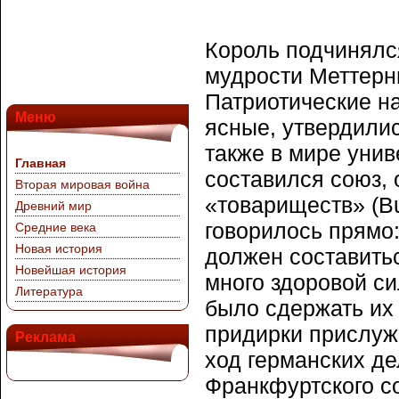
Король подчинялс
мудрости Меттерни
Патриотические н
Меню
ясные, утвердилис
также в мире унив
Главная
составился союз,
Вторая мировая война
«товариществ» (Bu
Древний мир
говорилось прямо:
Средние века
Новая история
должен составить
Новейшая история
много здоровой си
Литература
было сдержать их
придирки прислуж
Реклама
ход германских д
Франкфуртского со