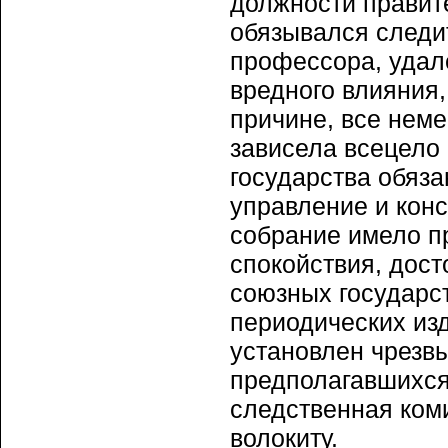
должности правит
обязывался следи
профессора, удал
вредного влияния,
причине, все нем
зависела всецело 
государства обяза
управление и конс
собрание имело п
спокойствия, дост
союзных государст
периодических из
установлен чрезв
предполагавшихся
следственная ком
волокиту.