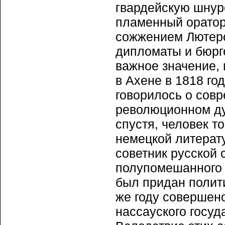
гвардейскую шнур
пламенный оратор
сожжением Лютеро
дипломаты и бюрг
важное значение,
в Ахене в 1818 го
говорилось о сов
революционном ду
спустя, человек т
немецкой литерату
советник русской 
полупомешанного 
был придан полити
же году совершен
нассауского госуд