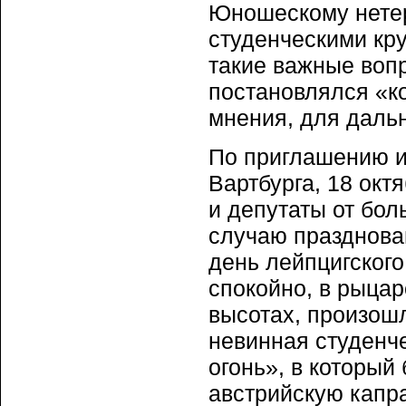
Юношескому нете
студенческими кру
такие важные вопр
постановлялся «ко
мнения, для даль
По приглашению и
Вартбурга, 18 окт
и депутаты от бол
случаю празднова
день лейпцигског
спокойно, в рыцар
высотах, произошл
невинная студенч
огонь», в который
австрийскую капра