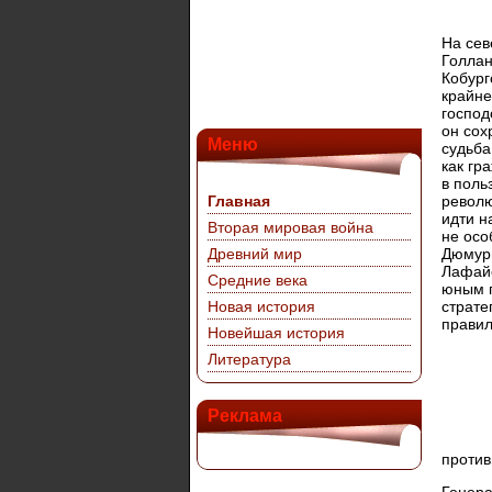
На сев
Голлан
Кобург
крайне
господ
он сох
Меню
судьба
как гр
в поль
Главная
револю
идти н
Вторая мировая война
не осо
Древний мир
Дюмурь
Лафайе
Средние века
юным г
Новая история
страте
правил
Новейшая история
Литература
Реклама
против