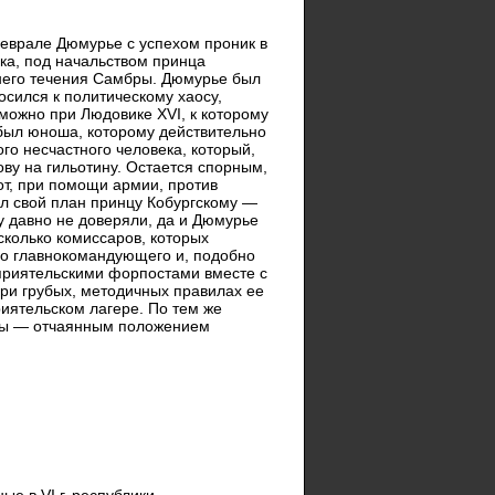
еврале Дюмурье с успехом проник в
ка, под начальством принца
днего течения Самбры. Дюмурье был
осился к политическому хаосу,
можно при Людовике XVI, к которому
 был юноша, которому действительно
го несчастного человека, который,
ову на гильотину. Остается спорным,
от, при помощи армии, против
ыл свой план принцу Кобургскому —
у давно не доверяли, да и Дюмурье
сколько комиссаров, которых
его главнокомандующего и, подобно
приятельскими форпостами вместе с
при грубых, методичных правилах ее
риятельском лагере. По тем же
еды — отчаянным положением