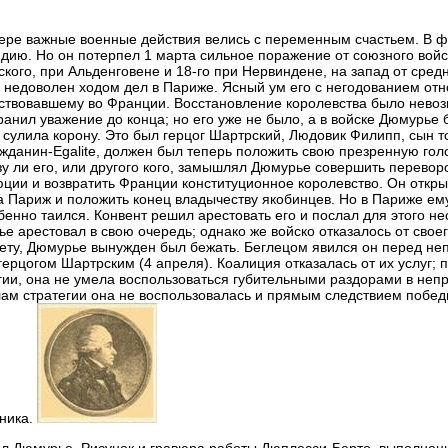
ере важные военные действия велись с переменным счастьем. В ф
дию. Но он потерпел 1 марта сильное поражение от союзного войс
ского, при Альденговене и 18-го при Нервиндене, на запад от сре
 недоволен ходом дел в Париже. Ясный ум его с негодованием отн
ствовавшему во Франции. Восстановление королевства было невоз
ранил уважение до конца; но его уже не было, а в войске Дюмурье
 сулила корону. Это был герцог Шартрский, Людовик Филипп, сын то
ажданин-Egalite, должен был теперь положить свою презренную гол
зу ли его, или другого кого, замышлял Дюмурье совершить перевор
ции и возвратить Франции конституционное королевство. Он откр
а Париж и положить конец владычеству якобинцев. Но в Париже ем
бенно таился. Конвент решил арестовать его и послал для этого не
е арестовал в свою очередь; однако же войско отказалось от сво
ту, Дюмурье вынужден был бежать. Беглецом явился он перед не
ерцогом Шартрским (4 апреля). Коалиция отказалась от их услуг; 
гии, она не умела воспользоваться губительными раздорами в неп
ам стратегии она не воспользовалась и прямым следствием поб
ника.