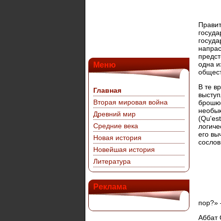
Правит
госуда
госуда
напрас
предст
одна и
Меню
общест
В те в
Главная
выступ
Вторая мировая война
брошюр
необык
Древний мир
(Qu'es
Средние века
логиче
его вы
Новая история
сослов
Новейшая история
Литература
Реклама
пор?» 
Аббат 