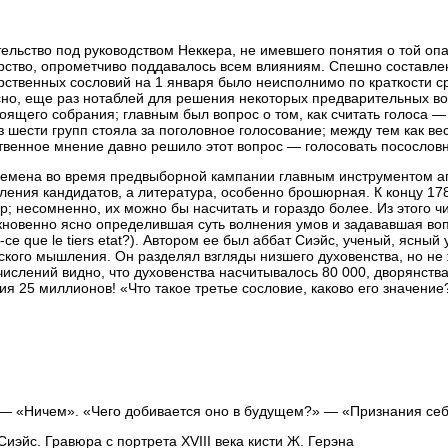
ельство под руководством Неккера, не имевшего понятия о той опа
рство, опрометчиво поддавалось всем влияниям. Спешно составле
рственных сословий на 1 января было неисполнимо по краткости с
но, еще раз нотаблей для решения некоторых предварительных во
оящего собрания; главным был вопрос о том, как считать голоса —
з шести групп стояла за поголовное голосование; между тем как в
венное мнение давно решило этот вопрос — голосовать посословн
ремена во время предвыборной кампании главным инструментом а
ления кандидатов, а литература, особенно брошюрная. К концу 17
; несомненно, их можно бы насчитать и гораздо более. Из этого ч
новенно ясно определившая суть волнения умов и задававшая вопр
t-ce que le tiers etat?). Автором ее был аббат Сиэйс, ученый, ясный
ского мышления. Он разделял взгляды низшего духовенства, но не
числений видно, что духовенства насчитывалось 80 000, дворянства
ия 25 миллионов! «Что такое третье сословие, каково его значени
— «Ничем». «Чего добивается оно в будущем?» — «Признания себ
Сиэйс. Гравюра с портрета XVIII века кисти Ж. Герэна