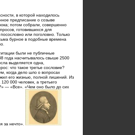
сности, в которой находилось
нное предписание о созыве
рока; потом собрали, совершенно
просов, готовившихся для
 посословно или поголовно. Только
есьма бурное в подобные времена
о.
гитации были не публичные
88 года насчитывалось свыше 2500
исла выделяется одна,
ос: что такое третье сословие?
 ум, когда дело шло о вопросах
 жил его жизнью, полной лишений. Из
 120 000 человек, а третьего
е?» — «Все». «Чем оно было до сих
я за нечто».