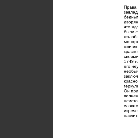
Права 
завлад
бедным
дворян
что яд
были с
жалобы
монарх
оживле
красно
своими
1749 г
его не
необыч
заключ
красно
геркул
Он при
волнен
неисто
словам
изрече
насчит