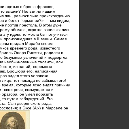
мки одетых в броню франков,
да-то вышли? Нельзя ли нашим
 римлян, равносильно происхождению
сов и болот Германии?» — мы видим,
е против престола. В этом духе
тарому обычаю, вкратце записывались
а эту идею, то могла бы получиться
етии произошедшая в Швеции. Самая
борам придал Мирабо своим
ков древнего рода, известного
бриель Онорэ Рикетти, родился в
до безумных увлечений и подвергла
или необыкновенные таланты, или
бегств, изгнаний, тюремных
век. Брошюра его, написанная
раз видел этого человека
лице, тот никогда не забывал его!
 время, которые ясно видят причину
ит свои речи, возмущается и
 оратора, он умел поразить
, то путем заблуждений. Его
ста. Сын дворянского рода,
сословия; в Эксе (Aix) и Марселе он