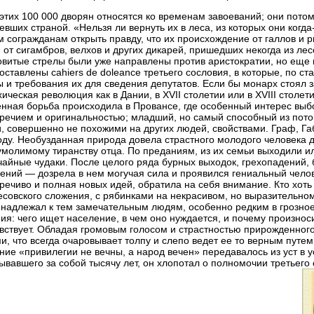
этих 100 000 дворян относятся ко временам завоеваний; они пото
евших страной. «Нельзя ли вернуть их в леса, из которых они ког
 согражданам открыть правду, что их происхождение от галлов и
 от сигамбров, велхов и других дикарей, пришедших некогда из ле
овитые стрелы были уже направлены против аристократии, но еще н
оставлены cahiers de doleance третьего сословия, в которые, по с
 и требования их для сведения депутатов. Если бы монарх стоял з
ическая революция как в Дании, в XVII столетии или в XVIII стол
нная борьба происходила в Провансе, где особенный интерес вы
речием и оригинальностью; младший, но самый способный из потом
, совершенно не похожими на других людей, свойствами. Граф, Га
оду. Необузданная природа довела страстного молодого человека 
умолимому тиранству отца. По преданиям, из их семьи выходили 
айные чудаки. После целого ряда бурных выходок, грехопадений, 
ений — дозрела в нем могучая сила и проявился гениальный чело
речиво и полная новых идей, обратила на себя внимание. Кто хоть 
есовского сложения, с рябинками на некрасивом, но выразительном 
надлежал к тем замечательным людям, особенно редким в грозное
ия: чего ищет население, в чем оно нуждается, и почему произнос
вствует. Обладая громовым голосом и страстностью прирожденного
и, что всегда очаровывает толпу и слепо ведет ее то верным путем
ние «привилегии не вечны, а народ вечен» передавалось из уст в у
ывавшего за собой тысячу лет, он хлопотал о полномочии третьего 