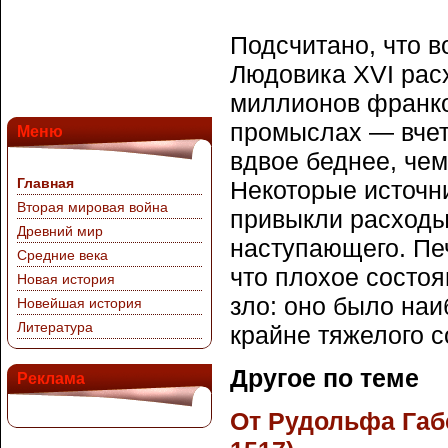
Подсчитано, что в
Людовика XVI рас
миллионов франков
промыслах — вчет
Меню
вдвое беднее, чем
Главная
Некоторые источни
Вторая мировая война
привыкли расходы
Древний мир
наступающего. Печ
Средние века
что плохое состо
Новая история
зло: оно было на
Новейшая история
Литература
крайне тяжелого с
Другое по теме
Реклама
От Рудольфа Габ